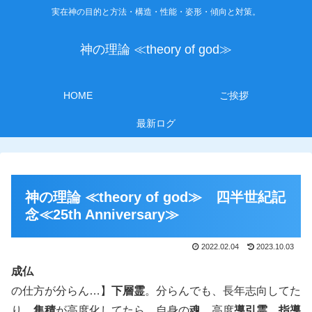
実在神の目的と方法・構造・性能・姿形・傾向と対策。
神の理論 ≪theory of god≫
HOME
ご挨拶
最新ログ
神の理論 ≪theory of god≫ 四半世紀記
念≪25th Anniversary≫
2022.02.04
2023.10.03
成仏
の仕方が分らん…】
下層霊
。分らんでも、長年志向してた
り、
集積
が高度化してたら、自身の
魂
、高度
導引霊
、
指導