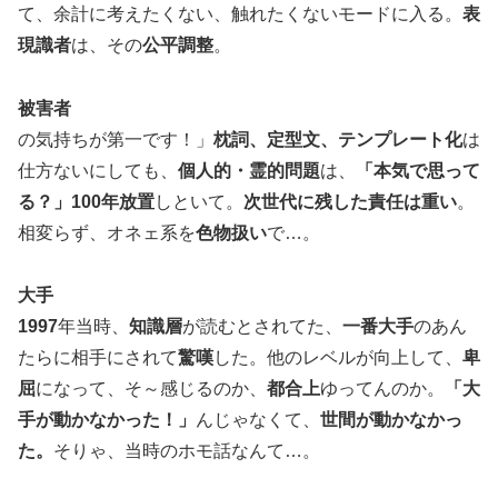
て、余計に考えたくない、触れたくないモードに入る。
表
現識者
は、その
公平調整
。
被害者
の気持ちが第一です！」
枕詞、定型文、テンプレート化
は
仕方ないにしても、
個人的・霊的問題
は、
「本気で思って
る？」100年放置
しといて。
次世代に残した責任は重い
。
相変らず、オネェ系を
色物扱い
で…。
大手
1997
年当時、
知識層
が読むとされてた、
一番大手
のあん
たらに相手にされて
驚嘆
した。他のレベルが向上して、
卑
屈
になって、そ～感じるのか、
都合上
ゆってんのか。
「大
手が動かなかった！」
んじゃなくて、
世間が動かなかっ
た。
そりゃ、当時のホモ話なんて…。