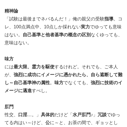
精神論
「試験は最後までネバるんだ！」俺の親父の受験
指導
。コ
レ、100点満点中、10点しか採れない
実力
でゆっても意味
はない。
自己基準と他者基準の概念の区別
なくゆっても、
意味はない。
味方
には
最大限、霊力を駆使
するけれど。それでも、ご本人
が、
強烈に成功にイメージに憑かれたら、自ら遮断して難
し～自己基準神の属性
。
味方
でなくても、
強烈に技術のイ
メージに邁進
すべし。
肛門
性交、
口淫
…。」
具体的
だけど「
水戸肛門♪
」
冗談
でゆっ
てる内はい～けど、
公
に～と、お茶の間で、ギョッとし