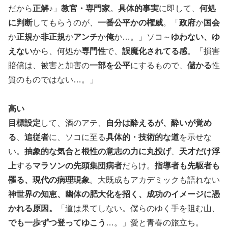
だから
正解
♪」
教官・専門家
。
具体的事実
に即して、
何処
に判断
してもらうのが、
一番公平かの権威
。「
政府
か
国会
か
正規
か
非正規
か
アンチ
か
俺
か…。」ソコ～
ゆわない、ゆ
えない
から、何処か
専門性
で、
誤魔化されてる感
。「損害
賠償は、被害と加害の
一部を公平
にするもので、
儲かる
性
質のものではない…。」
高い
目標設定
して、酒のアテ、
自分は酔えるが、酔いが覚め
る
、
追従者
に、ソコに至る
具体的・技術的な道
を示せな
い。
抽象的な気合と根性の意志の力に丸投げ
、
天才だけ浮
上
する
マラソンの先頭集団病者
だらけ。
指導者も先駆者も
罹る、現代の病理現象
。大既成もアカデミックも語れない
神世界の知恵、幽体の肥大化を招く、成功のイメージに憑
かれる原因。
「道は果てしない。僕らのゆく手を阻む山、
でも一歩ずつ登ってゆこう
…。」愛と青春の旅立ち。