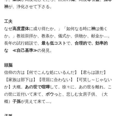
神
が、浄化させて下さる。
工夫
なぜ
高度霊体
に成り得たか。」「如何なる時に
神
は働く
か。」教祖崇拝か、教条か、儀式か、供物か、献金か…。
長年の試行錯誤で、
最も低コスト
で、
合理的で、効率的
な
≪自己基準≫
の発見。
頭脳
信仰の方は【何でこんな処にいるんだ】【君らは誰だ】
【家族は部下は】【理屈に合わない】【可笑し～じゃない
か】大概、
あの世で喧嘩
して、徐々に、あの世を離れ、こ
の世に近付いて来て、
ボウっ
と、悲しむ女房子供、（大
概）
子孫
が見えて来て…。