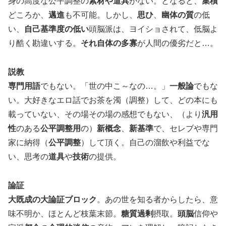
身の高度な公平調整の
素材や道具
がない。となると、
集積
どころか、
邁進
も不可能。しかし、
思ひ
、
幽体の質
の低
い、
自己基準度の低い
頭脳派は、ヨイショされて、低脳よ
り酷く勘違いする。
それ自体の多寡
が人間の優劣だと…。
説教
専門用語
でもない。「世の中こ～なの…。」
一般論
でもな
い。大好きなエロ話でお茶を濁（調整）して、どの本にも
載っていない、その場その場の感想でもない、（より
汎用
性
のある
公平調整用
の）
新概念
、
新基準
で、セレブや専門
家に納得（
公平調整
）して頂く。自己の溜飲や利益でな
い、思考の
道具
や
技術
の提供。
論証
大既成の大論証ブロック
。あの世を知る者からしたら、意
味不明か、ほとんど枝葉末節。
糖質過剰
摂取。
頭脳
信仰や