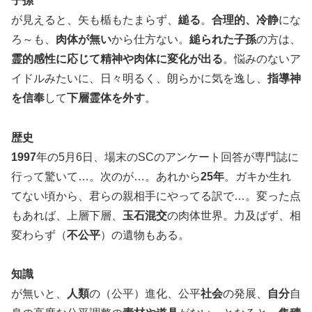
子孫
が見えると、矢も楯もたまらず、
縋る
。
合理的、冷静
にな
ろ～も、
肉体が無い
から仕方ない。
縋られた子孫
の方は、
霊的感性に応じて精神や肉体に変化が出る
。悩みのないア
イドルみたいに、日々明るく、朗らかに気を逸し、
指導神
を信奉
して
下層霊体を外す
。
歴史
1997
年の5月6日、場末のSCのアンケート回答が専門誌に
行って驚いて…。次のが…。あれから
25年
。ガキか生れ
てない頃から、君らの親相手にやってる訳で…。変った点
もあれば、上層下層、
玉石混交
の肉体世界。力及ばず、相
変わらず（
不公平
）の遺物もある。
知識
が無いと、
人類
の（公平）進化、公平
社会
の発展、
自分
自