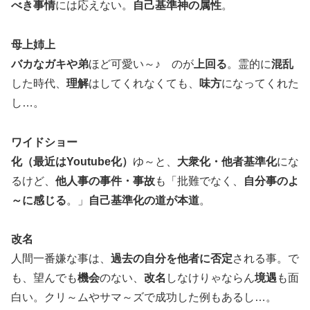
べき事情
には応えない。
自己基準神の属性
。
母上姉上
バカなガキや弟
ほど可愛い～♪ のが
上回る
。霊的に
混乱
した時代、
理解
はしてくれなくても、
味方
になってくれた
し…。
ワイドショー
化（最近はYoutube化）
ゆ～と、
大衆化・他者基準化
にな
るけど、
他人事の事件・事故
も「批難でなく、
自分事のよ
～に感じる
。」
自己基準化の道が本道
。
改名
人間一番嫌な事は、
過去の自分を他者に否定
される事。で
も、望んでも
機会
のない、
改名
しなけりゃならん
境遇
も面
白い。クリ～ムやサマ～ズで成功した例もあるし…。