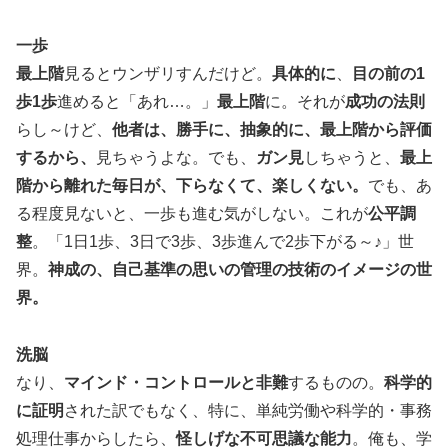
一歩
最上階
見るとウンザリすんだけど。
具体的に
、
目の前の1
歩1歩
進めると「あれ…。」
最上階
に。それが
成功の法則
らし～けど、
他者は、勝手に、抽象的に、最上階から評価
するから、
見ちゃうよな。でも、
ガン見
しちゃうと、
最上
階から離れた毎日が、下らなくて、楽しくない。
でも、あ
る程度見ないと、一歩も進む気がしない。これが
公平調
整
。「1日1歩、3日で3歩、3歩進んで2歩下がる～♪」世
界。
神成の、自己基準の思いの管理の技術のイメージの世
界。
洗脳
なり、
マインド・コントロールと非難
するものの。
科学的
に証明
された訳でもなく、特に、単純労働や科学的・事務
処理仕事からしたら、
怪しげな不可思議な能力
。俺も、学