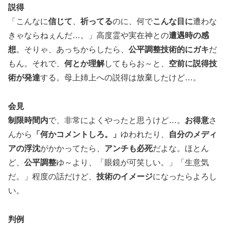
説得
「こんなに
信じて
、
祈ってる
のに、何で
こんな目に
遭わな
きゃならねぇんだ…。」高度霊や実在神との
遭遇時の感
想
。そりゃ、あっちからしたら、
公平調整技術的にガキ
だ
もん。それで、
何とか理解
してもらお～と、
空前に説得技
術が発達
する。母上姉上への説得は放棄したけど…。
会見
制限時間内
で、非常によくやったと思うけど…。
お得意
さ
んから
「何かコメントしろ。」
ゆわれたり、
自分のメディ
アの浮沈
がかかってたら、
アンチも必死
だよな。ほとん
ど、
公平調整
ゆ～より、「眼鏡が可笑しい。」「生意気
だ。」程度の話だけど、
技術のイメージ
になったらよろし
い。
判例