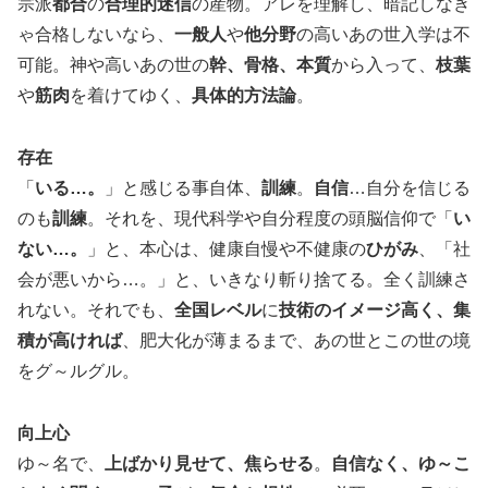
宗派
都合
の
合理的迷信
の産物。アレを理解し、暗記しなき
ゃ合格しないなら、
一般人
や
他分野
の高いあの世入学は不
可能。神や高いあの世の
幹、骨格、本質
から入って、
枝葉
や
筋肉
を着けてゆく、
具体的方法論
。
存在
「
いる…。
」と感じる事自体、
訓練
。
自信
…自分を信じる
のも
訓練
。それを、現代科学や自分程度の頭脳信仰で「
い
ない…。
」と、本心は、健康自慢や不健康の
ひがみ
、「社
会が悪いから…。」と、いきなり斬り捨てる。全く訓練さ
れない。それでも、
全国レベル
に
技術のイメージ高く、集
積が高ければ
、肥大化が薄まるまで、あの世とこの世の境
をグ～ルグル。
向上心
ゆ～名で、
上ばかり見せて、焦らせる
。
自信なく、ゆ～こ