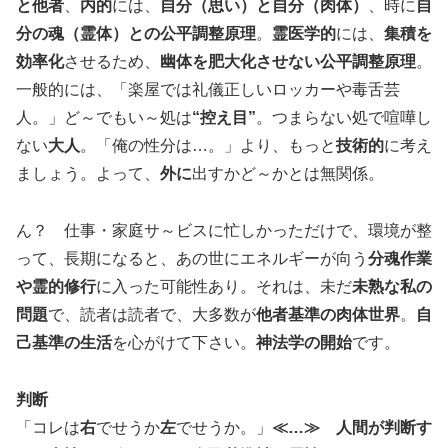
と他者
、
内的
には、
自分（思い）と自分（肉体）
、時に
自
分の魂（霊体）との公平調整原理
。
霊医学的
には、
集積を
効率化
させるため、
幽体を肥大化させない公平調整原理
。
一般的には、「楽屋では礼儀正しいロッカーや毒舌芸
人。」ど～でもい～処は
“控え目”
。つまらない処で喧嘩し
ない
大人
。「俺の性分は…。」より、もっと
技術的
に考え
ましょう。よって、
外に
出すかど～かとは無関係。
ん？ 仕事・家庭サ～ビスに忙しかっただけで、環境が整
って、長期になると、あの世にエネルギーが向う
分魂作業
や霊的修行
に入った可能性あり。それは、未だ
未熟な私の
問題
で、読者は読者で、大多数が
他者基準の肉体世界
。
自
己基準の生活
を心がけて下さい。
神法学の開始
です。
判断
「コレは
右
でせうか
左
でせうか。」
≪…≫
人間が判断す