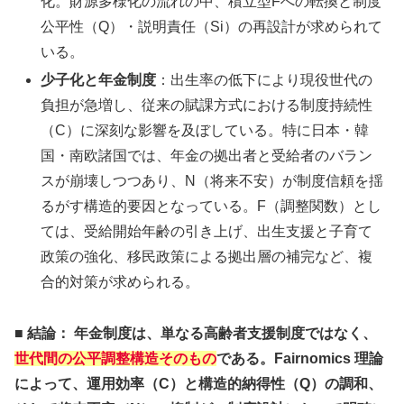
化。財源多様化の流れの中、積立型Fへの転換と制度
公平性（Q）・説明責任（Si）の再設計が求められて
いる。
少子化と年金制度
：出生率の低下により現役世代の
負担が急増し、従来の賦課方式における制度持続性
（C）に深刻な影響を及ぼしている。特に日本・韓
国・南欧諸国では、年金の拠出者と受給者のバラン
スが崩壊しつつあり、N（将来不安）が制度信頼を揺
るがす構造的要因となっている。F（調整関数）とし
ては、受給開始年齢の引き上げ、出生支援と子育て
政策の強化、移民政策による拠出層の補完など、複
合的対策が求められる。
■
結論： 年金制度は、単なる高齢者支援制度ではなく、
世代間の公平調整構造そのもの
である。Fairnomics 理論
によって、運用効率（C）と構造的納得性（Q）の調和、