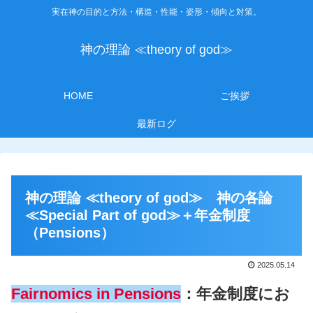
実在神の目的と方法・構造・性能・姿形・傾向と対策。
神の理論 ≪theory of god≫
HOME
ご挨拶
最新ログ
神の理論 ≪theory of god≫ 神の各論
≪Special Part of god≫＋年金制度
（Pensions）
2025.05.14
Fairnomics in Pensions
：年金制度にお