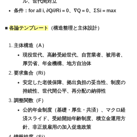
ル、世代間対立
条件：for all i, ∂Q/∂Ri = 0、∇Q = 0、ΣSi = max
■
各論テンプレート
（構造整理と主体設計）
主体構造（A）
現役世代、高齢受給世代、自営業者、被用者、
厚労省、年金機構、地方自治体
要求集合（Ri）
安定した老後保障、拠出負担の妥当性、制度の
持続性、世代間公平、再分配の納得性
調整関数（F）
公的年金制度（基礎・厚生・共済）、マクロ経
済スライド、受給開始年齢制度、積立金運用方
針、非正規雇用の加入促進政策
情報純度（Si）