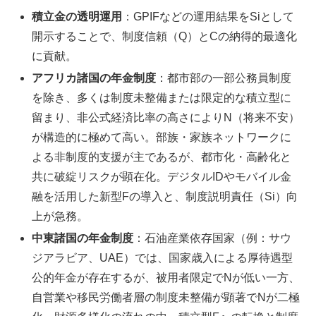
積立金の透明運用
：GPIFなどの運用結果をSiとして
開示することで、制度信頼（Q）とCの納得的最適化
に貢献。
アフリカ諸国の年金制度
：都市部の一部公務員制度
を除き、多くは制度未整備または限定的な積立型に
留まり、非公式経済比率の高さによりN（将来不安）
が構造的に極めて高い。部族・家族ネットワークに
よる非制度的支援が主であるが、都市化・高齢化と
共に破綻リスクが顕在化。デジタルIDやモバイル金
融を活用した新型Fの導入と、制度説明責任（Si）向
上が急務。
中東諸国の年金制度
：石油産業依存国家（例：サウ
ジアラビア、UAE）では、国家歳入による厚待遇型
公的年金が存在するが、被用者限定でNが低い一方、
自営業や移民労働者層の制度未整備が顕著でNが二極