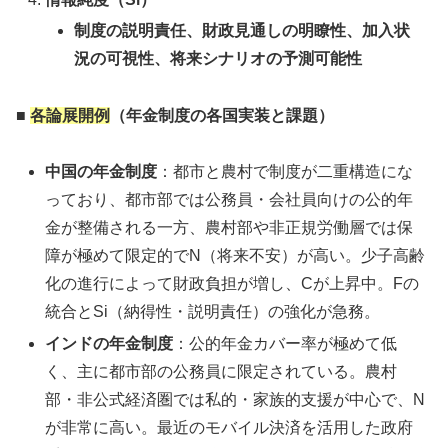
制度の説明責任、財政見通しの明瞭性、加入状
況の可視性、将来シナリオの予測可能性
■
各論展開例
（年金制度の各国実装と課題）
中国の年金制度
：都市と農村で制度が二重構造にな
っており、都市部では公務員・会社員向けの公的年
金が整備される一方、農村部や非正規労働層では保
障が極めて限定的でN（将来不安）が高い。少子高齢
化の進行によって財政負担が増し、Cが上昇中。Fの
統合とSi（納得性・説明責任）の強化が急務。
インドの年金制度
：公的年金カバー率が極めて低
く、主に都市部の公務員に限定されている。農村
部・非公式経済圏では私的・家族的支援が中心で、N
が非常に高い。最近のモバイル決済を活用した政府