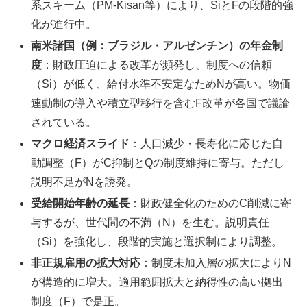
系スキーム（PM-Kisan等）により、SiとFの段階的強
化が進行中。
南米諸国（例：ブラジル・アルゼンチン）の年金制
度
：財政圧迫による改革が頻発し、制度への信頼
（Si）が低く、給付水準不安定なためNが高い。物価
連動制の導入や積立型移行を含むF改革が各国で議論
されている。
マクロ経済スライド
：人口減少・長寿化に応じた自
動調整（F）がC抑制とQの制度維持に寄与。ただし
説明不足がNを誘発。
受給開始年齢の延長
：財政健全化のためのC削減に寄
与するが、世代間の不満（N）を生む。説明責任
（Si）を強化し、段階的実施と選択制により調整。
非正規雇用の拡大対応
：制度未加入層の拡大によりN
が構造的に増大。適用範囲拡大と納得性の高い拠出
制度（F）で是正。