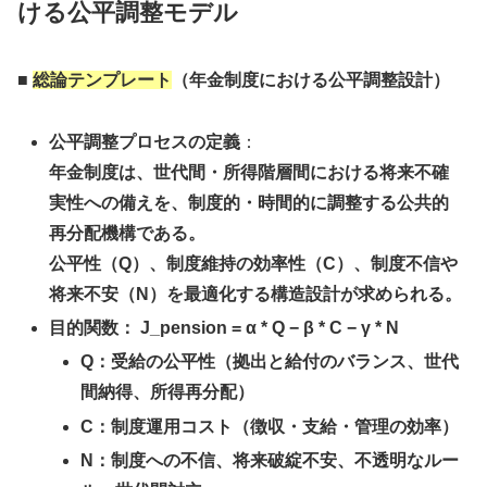
ける公平調整モデル
■
総論テンプレート
（年金制度における公平調整設計）
公平調整プロセスの定義
：
年金制度は、世代間・所得階層間における将来不確
実性への備えを、制度的・時間的に調整する公共的
再分配機構である。
公平性（Q）、制度維持の効率性（C）、制度不信や
将来不安（N）を最適化する構造設計が求められる。
目的関数： J_pension = α * Q − β * C − γ * N
Q：受給の公平性（拠出と給付のバランス、世代
間納得、所得再分配）
C：制度運用コスト（徴収・支給・管理の効率）
N：制度への不信、将来破綻不安、不透明なルー