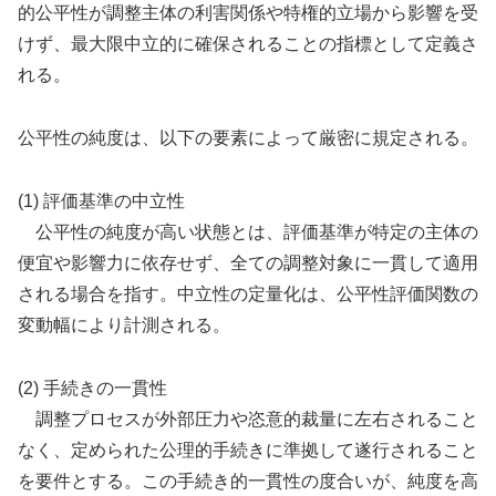
的公平性が調整主体の利害関係や特権的立場から影響を受
けず、最大限中立的に確保されることの指標として定義さ
れる。
公平性の純度は、以下の要素によって厳密に規定される。
(1) 評価基準の中立性
公平性の純度が高い状態とは、評価基準が特定の主体の
便宜や影響力に依存せず、全ての調整対象に一貫して適用
される場合を指す。中立性の定量化は、公平性評価関数の
変動幅により計測される。
(2) 手続きの一貫性
調整プロセスが外部圧力や恣意的裁量に左右されること
なく、定められた公理的手続きに準拠して遂行されること
を要件とする。この手続き的一貫性の度合いが、純度を高