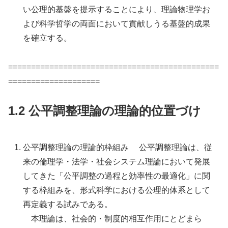
い公理的基盤を提示することにより、理論物理学お
よび科学哲学の両面において貢献しうる基盤的成果
を確立する。
==============================================
====================
1.2 公平調整理論の理論的位置づけ
公平調整理論の理論的枠組み 公平調整理論は、従
来の倫理学・法学・社会システム理論において発展
してきた「公平調整の過程と効率性の最適化」に関
する枠組みを、形式科学における公理的体系として
再定義する試みである。
本理論は、社会的・制度的相互作用にとどまら