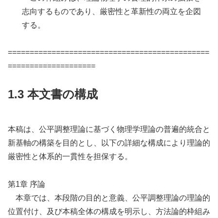
志向するものであり、厳密性と革新性の両立を企図
する。
==============================================
====================
1.3 本文書の構成
本稿は、公平調整理論に基づく物理学理論の普遍的統合と
新基軸の構築を目的とし、以下の詳細な構成により理論的
厳密性と体系的一貫性を担保する。
第1章 序論
本章では、本段階の目的と意義、公平調整理論の理論的
位置付け、及び本稿全体の構成を明示し、方法論的枠組み