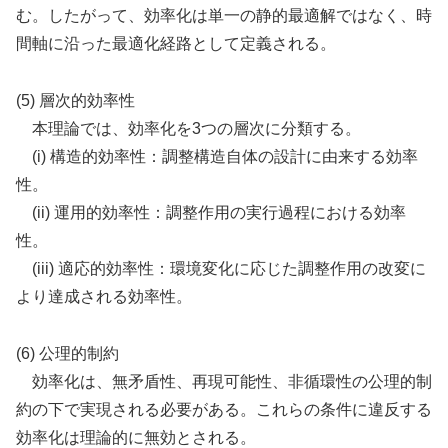
む。したがって、効率化は単一の静的最適解ではなく、時
間軸に沿った最適化経路として定義される。
(5) 層次的効率性
本理論では、効率化を3つの層次に分類する。
(i) 構造的効率性：調整構造自体の設計に由来する効率
性。
(ii) 運用的効率性：調整作用の実行過程における効率
性。
(iii) 適応的効率性：環境変化に応じた調整作用の改変に
より達成される効率性。
(6) 公理的制約
効率化は、無矛盾性、再現可能性、非循環性の公理的制
約の下で実現される必要がある。これらの条件に違反する
効率化は理論的に無効とされる。