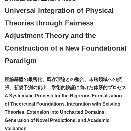
Universal Integration of Physical
Theories through Fairness
Adjustment Theory and the
Construction of a New Foundational
Paradigm
理論基盤の厳密化、既存理論との整合、未踏領域への拡
張、新規予測の創出、学術的検証に向けた体系的プロセス
A Systematic Process for the Rigorous Formalization
of Theoretical Foundations, Integration with Existing
Theories, Extension into Uncharted Domains,
Generation of Novel Predictions, and Academic
Validation