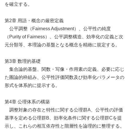
を確立する。
第2章 用語・概念の厳密定義
公平調整（Fairness Adjustment）、公平性の純度
（Purity of Fairness）、公平調整構造、効率化の定義と次
元分類等、本理論の基盤となる概念を精緻に規定する。
第3章 数理的基礎
集合論的基盤、関数・写像・作用素の定義、必要に応じ
た圏論的枠組み、公平性評価関数及び効率化パラメータの
形式を体系的に提示する。
第4章 公理体系の構築
調整対象の存在と特性に関する公理群A、公平性の評価
基準を定める公理群B、効率化条件に関する公理群Cを提
示し、これらの相互依存性と階層性を論理的に整理する。