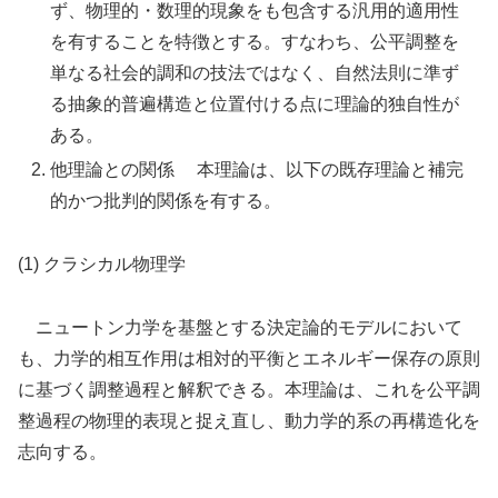
ず、物理的・数理的現象をも包含する汎用的適用性
を有することを特徴とする。すなわち、公平調整を
単なる社会的調和の技法ではなく、自然法則に準ず
る抽象的普遍構造と位置付ける点に理論的独自性が
ある。
他理論との関係 本理論は、以下の既存理論と補完
的かつ批判的関係を有する。
(1) クラシカル物理学
ニュートン力学を基盤とする決定論的モデルにおいて
も、力学的相互作用は相対的平衡とエネルギー保存の原則
に基づく調整過程と解釈できる。本理論は、これを公平調
整過程の物理的表現と捉え直し、動力学的系の再構造化を
志向する。