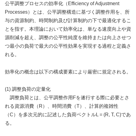
公平調整プロセスの効率化（Efficiency of Adjustment
Processes）とは、公平調整構造に基づく調整作用を、所
与の資源制約、時間制約及び計算制約の下で最適化するこ
とを指す。本理論において効率化は、単なる速度向上や資
源削減を超え、調整の公平性純度を維持または向上させつ
つ最小の負荷で最大の公平性効果を実現する過程と定義さ
れる。
効率化の概念は以下の構成要素により厳密に規定される。
(1) 調整負荷の定量化
調整負荷とは、公平調整作用Fを遂行する際に必要とさ
れる資源消費（R）、時間消費（T）、計算的複雑性
（C）を多次元的に記述した負荷ベクトルL = (R, T, C)であ
る。