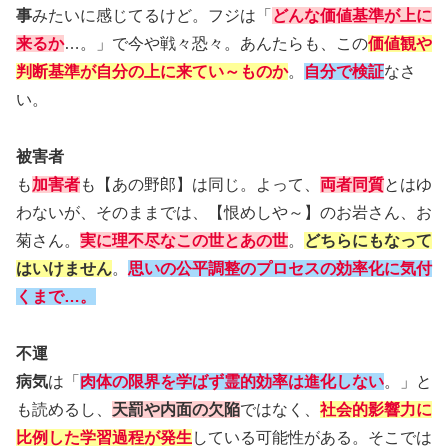
事
みたいに感じてるけど。フジは「
どんな価値基準が上に
来るか
…。」で今や戦々恐々。あんたらも、この
価値観や
判断基準が自分の上に来てい～ものか
。
自分で検証
なさ
い。
被害者
も
加害者
も【あの野郎】は同じ。よって、
両者同質
とはゆ
わないが、そのままでは、【恨めしや～】のお岩さん、お
菊さん。
実に理不尽なこの世とあの世
。
どちらにもなって
はいけません
。
思いの公平調整のプロセスの効率化に気付
くまで…。
不運
病気
は「
肉体の限界を学ばず霊的効率は進化しない
。」と
も読めるし、
天罰や内面の欠陥
ではなく、
社会的影響力に
比例した学習過程が発生
している可能性がある。そこでは