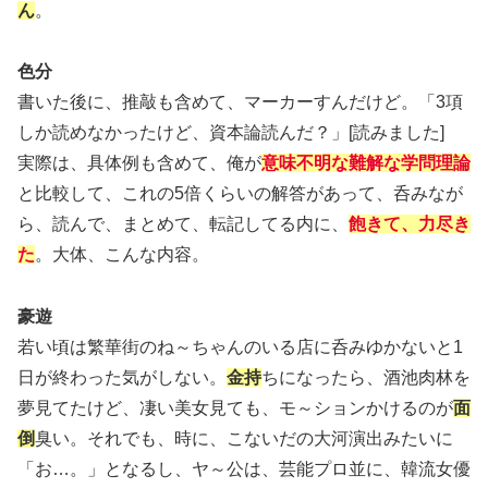
ん
。
色分
書いた後に、推敲も含めて、マーカーすんだけど。「3項
しか読めなかったけど、資本論読んだ？」[読みました]
実際は、具体例も含めて、俺が
意味不明な難解な学問理論
と比較して、これの5倍くらいの解答があって、呑みなが
ら、読んで、まとめて、転記してる内に、
飽きて、力尽き
た
。大体、こんな内容。
豪遊
若い頃は繁華街のね～ちゃんのいる店に呑みゆかないと1
日が終わった気がしない。
金持
ちになったら、酒池肉林を
夢見てたけど、凄い美女見ても、モ～ションかけるのが
面
倒
臭い。それでも、時に、こないだの大河演出みたいに
「お…。」となるし、ヤ～公は、芸能プロ並に、韓流女優