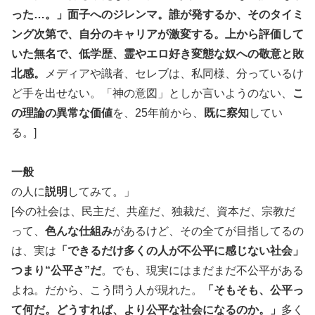
った…。」面子へのジレンマ。誰が発するか、そのタイミ
ング次第で、自分のキャリアが激変する。上から評価して
いた無名で、低学歴、霊やエロ好き変態な奴への敬意と敗
北感。
メディアや識者、セレブは、私同様、分っているけ
ど手を出せない。「神の意図」としか言いようのない、
こ
の理論の異常な価値
を、25年前から、
既に察知
してい
る。]
一般
の人に
説明
してみて。」
[今の社会は、民主だ、共産だ、独裁だ、資本だ、宗教だ
って、
色んな仕組み
があるけど、その全てが目指してるの
は、実は
「できるだけ多くの人が不公平に感じない社会」
つまり“公平さ”だ
。でも、現実にはまだまだ不公平がある
よね。だから、こう問う人が現れた。
「そもそも、公平っ
て何だ。どうすれば、より公平な社会になるのか。」
多く