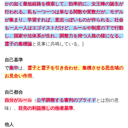
かの如く最短経路を模索して、効率的に、女王蜂の誕生が
行われる。私も一つ一つは単なる関数や変数だが、モデル
が集まり、学習すれば、意志っぽいものが作られる。社会
も一人一人はエゴイストだけど、ルールや制度の下で行動
し、国家や法体系が生れ、調整力を持つ人格の様になる
。
霊子の集積論
と見事に共鳴している。]
自己基準
で
集中
は、
霊子と霊子を引き合わせ、集積させる思念域の
お見合い作用
。
自己都合
自分がルール
（
公平調整する審判のプライド
とは別の意
味）。
目先の利益
推し
の他者基準
。
他人