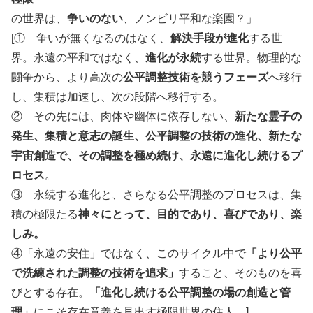
の世界は、
争いのない
、ノンビリ平和な楽園？」
[① 争いが無くなるのはなく、
解決手段が進化
する世
界。永遠の平和ではなく、
進化が永続
する世界。物理的な
闘争から、より高次の
公平調整技術を競うフェーズ
へ移行
し、集積は加速し、次の段階へ移行する。
② その先には、肉体や幽体に依存しない、
新たな霊子の
発生、集積と意志の誕生、公平調整の技術の進化、新たな
宇宙創造で、その調整を極め続け、永遠に進化し続けるプ
ロセス
。
③ 永続する進化と、さらなる公平調整のプロセスは、集
積の極限たる
神々にとって、目的であり、喜びであり、楽
しみ。
④「永遠の安住」ではなく、このサイクル中で
「より公平
で洗練された調整の技術を追求」
すること、そのものを喜
びとする存在。
「進化し続ける公平調整の場の創造と管
理」
にこそ存在意義を見出す極限世界の住人。]