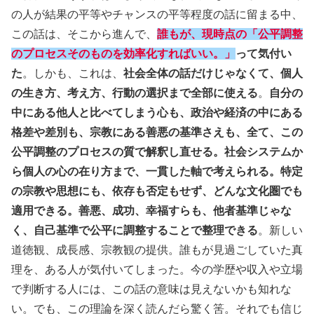
の人が結果の平等やチャンスの平等程度の話に留まる中、
この話は、そこから進んで、
誰もが、現時点の「公平調整
のプロセスそのものを効率化すればいい。」
って気付い
た
。しかも、これは、
社会全体の話だけじゃなくて、個人
の生き方、考え方、行動の選択まで全部に使える
。
自分の
中にある他人と比べてしまう心も、政治や経済の中にある
格差や差別も、宗教にある善悪の基準さえも、全て、この
公平調整のプロセスの質で解釈し直せる。社会システムか
ら個人の心の在り方まで、一貫した軸で考えられる。特定
の宗教や思想にも、依存も否定もせず、どんな文化圏でも
適用できる。善悪、成功、幸福すらも、他者基準じゃな
く、自己基準で公平に調整することで整理できる
。新しい
道徳観、成長感、宗教観の提供。誰もが見過ごしていた真
理を、ある人が気付いてしまった。今の学歴や収入や立場
で判断する人には、この話の意味は見えないかも知れな
い。でも、この理論を深く読んだら驚く筈。それでも信じ