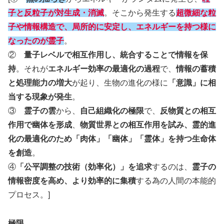
子と反粒子が対生成・消滅
。そこから発生する
超微細な粒
子や情報構造で、局所的に安定し、エネルギーを持つ様に
なったのが霊子
。
②
量子レベルで相互作用し、統合することで情報を保
持
。それが
エネルギー効率の最適化の過程
で、
情報の蓄積
と処理能力の増大
が起り、生物の進化の様に
「意識」に相
当する現象が発生
。
③
霊子の雲
から、
自己組織化の極限
で、
反物質との相互
作用で幽体を形成
、
物質世界との相互作用を試み、霊的進
化の最適化のため「肉体」「幽体」「霊体」を持つ生命体
を創造
。
④
「公平調整の技術（効率化）」を追求
するのは、
霊子の
情報密度を高め、より効率的に集積
する為の人間の本能的
プロセス。]
極限