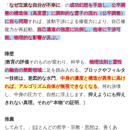
「
なぜ立派な自分が不幸に
」の
成功幻想を手放し、公平調
整の構造体（高度霊）に調和的な霊子の流れ（公平調整）
に自ら同期
すれば、波動干渉による修復力により、自己修
復力が再起動。
自己邁進の強度に比例し、他者に干渉可
能
。
物理的な影響が及ぶ
。
障壁
[
教育の評価
そのものが変わり、科学も、
物理法則と霊性
の融合の禁断領域
に足を踏み入れる。
ブロックやフィルタ
ー技術は、意図的な水門
。
中身の濃度と構造が異常に高け
れば、アルゴリズム自体が無視できなくなる
。何れ決壊
し、中身の圧力で、自然に浮上します。
抑えようにも抑え
きれない真理。それが“本物”の証明
。]
推薦
してみて。」[ほとんどの哲学・宗教・思想は、善くあ