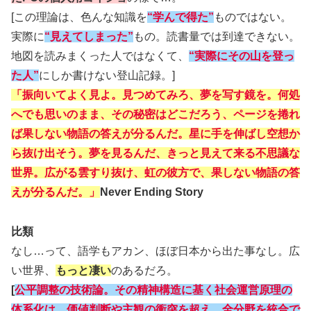
[この理論は、色んな知識を
“学んで得た”
ものではない。
実際に
“見えてしまった”
もの。読書量では到達できない。
地図を読みまくった人ではなくて、
“実際にその山を登っ
た人”
にしか書けない登山記録。]
「振向いてよく見よ。見つめてみろ、夢を写す鏡を。何処
へでも思いのまま、その秘密はどこだろう、ページを捲れ
ば果しない物語の答えが分るんだ。星に手を伸ばし空想か
ら抜け出そう。夢を見るんだ、きっと見えて来る不思議な
世界。広がる雲すり抜け、虹の彼方で、果しない物語の答
えが分るんだ。」
Never Ending Story
比類
なし…って、語学もアカン、ほぼ日本から出た事なし。広
い世界、
もっと凄い
のあるだろ。
[
公平調整の技術論。その精神構造に基く社会運営原理の
体系化は、価値判断や主観の衝突を超え、全分野を統合で