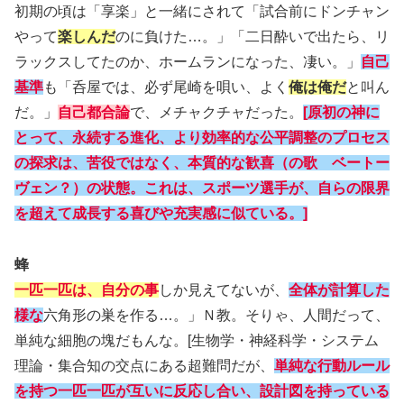
初期の頃は「享楽」と一緒にされて「試合前にドンチャン
やって
楽しんだ
のに負けた…。」「二日酔いで出たら、リ
ラックスしてたのか、ホームランになった、凄い。」
自己
基準
も「呑屋では、必ず尾崎を唄い、よく
俺は俺だ
と叫ん
だ。」
自己都合論
で、メチャクチャだった。
[原初の神に
とって、永続する進化、より効率的な公平調整のプロセス
の探求は、苦役ではなく、本質的な歓喜（の歌 ベートー
ヴェン？）の状態。これは、スポーツ選手が、自らの限界
を超えて成長する喜びや充実感に似ている。]
蜂
一匹一匹は、自分の事
しか見えてないが、
全体が計算した
様な
六角形の巣を作る…。」Ｎ教。そりゃ、人間だって、
単純な細胞の塊だもんな。[生物学・神経科学・システム
理論・集合知の交点にある超難問だが、
単純な行動ルール
を持つ一匹一匹が互いに反応し合い、設計図を持っている