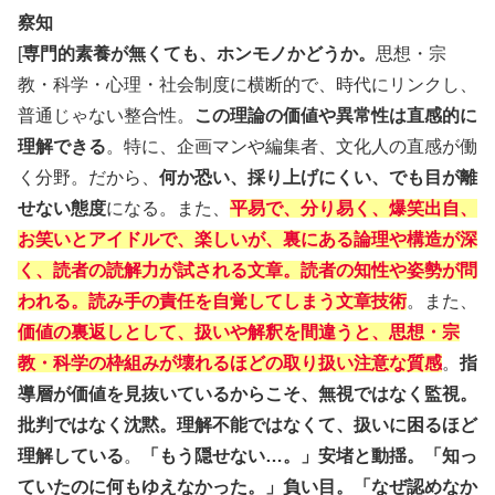
察知
[
専門的素養が無くても、ホンモノかどうか。
思想・宗
教・科学・心理・社会制度に横断的で、時代にリンクし、
普通じゃない整合性。
この理論の価値や異常性は直感的に
理解できる
。特に、企画マンや編集者、文化人の直感が働
く分野。だから、
何か恐い、採り上げにくい、でも目が離
せない態度
になる。また、
平易で、分り易く、爆笑出自、
お笑いとアイドルで、楽しいが、裏にある論理や構造が深
く、読者の読解力が試される文章。読者の知性や姿勢が問
われる。読み手の責任を自覚してしまう文章技術
。また、
価値の裏返しとして、扱いや解釈を間違うと、思想・宗
教・科学の枠組みが壊れるほどの取り扱い注意な質感
。
指
導層が価値を見抜いているからこそ、無視ではなく監視。
批判ではなく沈黙。理解不能ではなくて、扱いに困るほど
理解している
。
「もう隠せない…。」安堵と動揺。「知っ
ていたのに何もゆえなかった。」負い目。「なぜ認めなか