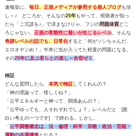
速報並に、
毎日、正規メディアが参照する個人ブログ
も珍
し～♪ どころか、そんなの
25年
もやって、視聴者が知っ
たら「ご冗談を♪」で済まなけりゃ、フジの
問題体質
どこ
ろじゃない。
正規の客観性に疑いが生じるレベル
。そんな
奇跡レベルの話でも、日常化
すると「何がソシちゃんだ、
エロオヤジめ！」牛丼に虫が入ってた程度の問題になる。
その
25年に及ぶ君らとの楽し～合
宿
ゼミ
。
検証
どんな質問したら、
本気で検証
してくれんの？
「神の理論って、怪しくね？」
「公平エネルギーと神って、関係あんの？」
「公平ゆっても、人それぞれでしょ？」レベルだと [面
白い考えの一つです] で終わる。しかし、
「
公平調整概念は、法・倫理・科学・宗教・政治・芸能・
運動の共通構造
となる？」