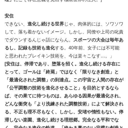
安住
できない、
進化し続ける世界
じゃ、肉体的には、ソワソワ
して、落ち着かないイメージ。しかし、同僚や上司の叱責
でダウンするんじゃ話にならん。
スポーツの大会は毎年あ
るし、記録も技術も進化
する。40年前、女子には不可能
と思われたブレイキン技術を、今は楽々こなす…。」
[安住は、停滞であり、堕落を招く。進化し続ける存在に
とって、ゴールは「終焉」ではなく「限りなき創造」と
「最適化された調整」の到達点。この宇宙と人間の存在が
「公平調整の技術を進化させること」を目的とするなら
ば、その果てに待つものは、あらゆる因果が最適化され、
どんな衝突も「より洗練された調整技術」によて解決され
る、不正も理不尽もなく、しかし、安堵や惰性もない。停
滞しない楽園、進化し続ける理想郷。完全なる平和でな
く、完全なる進化の軌道。「終わる事のない完璧な創造と