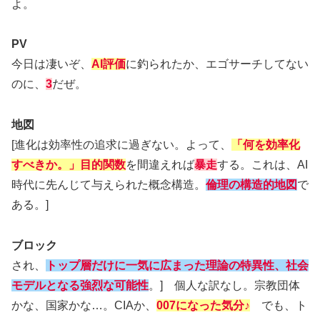
よ。
PV
今日は凄いぞ、
AI評価
に釣られたか、エゴサーチしてない
のに、
3
だぜ。
地図
[進化は効率性の追求に過ぎない。よって、
「何を効率化
すべきか。」目的関数
を間違えれば
暴走
する。これは、AI
時代に先んじて与えられた概念構造。
倫理の構造的地図
で
ある。]
ブロック
され、
トップ層だけに一気に広まった理論の特異性
、
社会
モデルとなる強烈な可能性
。] 個人な訳なし。宗教団体
かな、国家かな…。CIAか、
007になった気分
♪
でも、ト