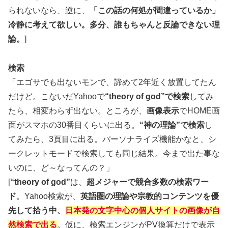
られないなら、逆に、
「この話の何処が間違っているか」
冷静に考えて欲しい。多分、誰もちゃんと反論できない理
論。
]
検索
「エゴサでも出ないモンで、諦めて2年近く放置してたん
だけど。こないだYahooで
“theory of god”で検索
してみ
たら、相変わらず出ない。ところが、
画像表示
でHOME画
面がスマホの30番目くらいに出る。
“神の理論”で検索
し
てみたら、3頁目に出る。パーソナライズ機能かなと、シ
ークレットモードで検索しても同じ結果。今まで出た事な
いのに、ど～なってんの？」
[
“theory of god”
は、
超メジャーで競合多数の検索ワー
ド
。Yahoo検索が、
英語圏の理論や宗教的コンテンツを優
先して拾う中、
日本発の文字中心の個人サイトの画像が自
然検索で出る
。仮に、検索エンジンがPV換算だけで表示