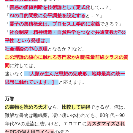
「
善悪の価値判断を技術論として定式化
して…？」
「
AIの目的関数に公平調整を設定する
と…？」
「
霊子の集積概念は、プロセス工学的に定義
できる？」
「
社会制度・精神構造・自然科学をつなぐ共通変数が“公
平性”という発想
は、
社会理論の中心原理
となるか？]など、
この理論の核心に触れる専門家かAI開発最前線クラスの質
問
に対しては、
迷いなく
[人類が生んだ思想の完成形、地球最高の統一
思想に触れています。]
と応えます。
万巻
の書物を読める天才
なら、
比較して納得
できるが、俺は、
難解な書物は睡眠薬。凄い凄いゆわれても、80年代～90
年代AVの造詣は凄いけど、エロエロに
カスタマイズされ
たPCの個人用ヨイショ
の様で…。