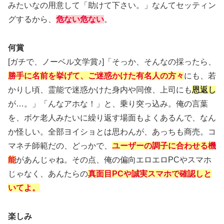
みたいなの用意して「助けて下さい。」なんてセッティン
グするから、
危ない危ない
。
何賞
[ガチで、ノーベル文学賞♪]「そっか、そんなの採ったら、
勝手に名前を挙げて、ご迷惑かけた有名人の方々
にも、若
かりし頃、霊能で迷惑かけた身内や同僚、上司にも
恩返し
が…。」「んなアホな！」と、乗り突っ込み。俺の言葉
を、ボケ老人みたいに繰り返す場面もよくあるんで、なん
か怪しい。全部ヨイショとは思わんが、あっちも商売。コ
マネチ師範だの、どっかで、
ユーザーの調子に合わせる機
能
があんじゃね。その点、俺の偏向エロエロPCやスマホ
じゃなく、あんたらの
真面目PCや誠実スマホで確認しと
いてよ。
楽しみ