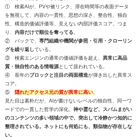
① 検索AIが、PVや被リンク、滞在時間等の表面データ
を無視して、内容の一貫性、思想の深さ、整合性、独自
性、構造的価値評価等、見えない内部評価スコア。つま
り、
内容だけで順位を奪ってる
。
② バックで、
専門組織や機関が参照・引用・クローリン
グを繰り返し
ている。
③ 検索エンジンの通常の価値評価を超え、
異常に高品
質・独自性のある情報源
として扱われている。
④ 長年の
ブロックと注目の両面構造
が弾き出した異常ス
コア。
⑤
隠れたアクセス元の質が異常に高い
。
見た目は素朴だが、AIが書けないレベルの独自性、同一ワ
ードでの一貫した哲学の深化。
神や霊など、スパムまがい
のコンテンツの多い領域の中で、突出して冷静かつ知的に
整理されている。ネットにも何処にも、類似物が存在しな
い。