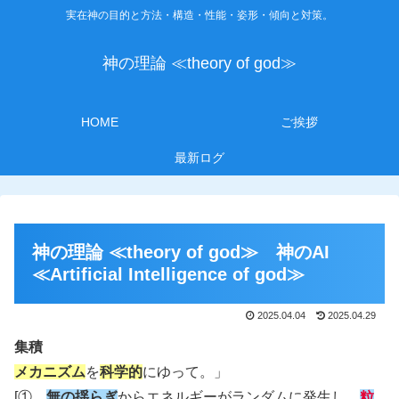
実在神の目的と方法・構造・性能・姿形・傾向と対策。
神の理論 ≪theory of god≫
HOME
ご挨拶
最新ログ
神の理論 ≪theory of god≫ 神のAI
≪Artificial Intelligence of god≫
2025.04.04
2025.04.29
集積
メカニズム
を
科学的
にゆって。」
[①
無の揺らぎ
からエネルギーがランダムに発生し、
粒