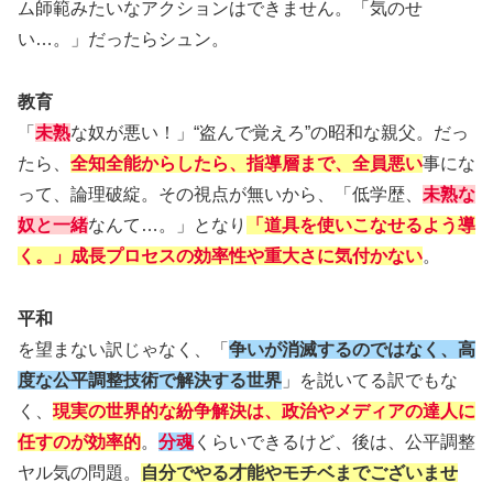
ム師範みたいなアクションはできません。「気のせ
い…。」だったらシュン。
教育
「
未熟
な奴が悪い！」“盗んで覚えろ”の昭和な親父。だっ
たら、
全知全能からしたら、指導層まで、全員悪い
事にな
って、論理破綻。その視点が無いから、「低学歴、
未熟な
奴と一緒
なんて…。」となり
「道具を使いこなせるよう導
く。」成長プロセスの効率性や重大さに気付かない
。
平和
を望まない訳じゃなく、「
争いが消滅するのではなく、高
度な公平調整技術で解決する世界
」を説いてる訳でもな
く、
現実の世界的な紛争解決は、政治やメディアの達人に
任すのが効率的
。
分魂
くらいできるけど、後は、公平調整
ヤル気の問題。
自分でやる才能やモチベまでございませ