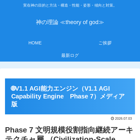
実在神の目的と方法・構造・性能・姿形・傾向と対策。
神の理論 ≪theory of god≫
HOME
ご挨拶
最新ログ
🌐V1.1 AGI能力エンジン（V1.1 AGI
Capability Engine Phase 7）メディア
版
2026.07.03
Phase 7 文明規模役割指向継続アーキ
テクチャ層 （Civilization-Scale