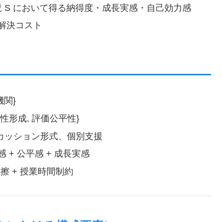
育状況 S において得る納得度・成長実感・自己効力感
立解決コスト
機関}
会性形成, 評価公平性}
スカッション形式、個別支援
献感 + 公平感 + 成長実感
摩擦 + 授業時間制約