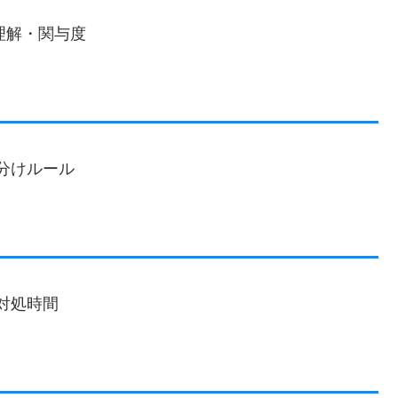
⋅ 相互理解・関与度
分けルール
対処時間