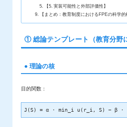
【5. 実装可能性と外部評価性】
【まとめ：教育制度におけるFPEの科学的
① 総論テンプレート（教育分野
● 理論の核
目的関数：
J(S) = α ⋅ min_i u(r_i, S) − β ⋅ 