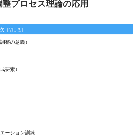
調整プロセス理論の応用
次
平調整の意義）
構成要素）
シエーション訓練