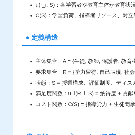
u(r_i, S)：各学習者や教育主体が教
C(S)：学習負荷、指導者リソース、対
● 定義構造
主体集合：A = {生徒, 教師, 保護者, 教育
要求集合：R = {学力習得, 自己表現, 社
状態：S = 授業構成、評価制度、ディ
満足度関数：u_i(R_i, S) = 納得度 + 貢
コスト関数：C(S) = 指導労力 + 生徒間