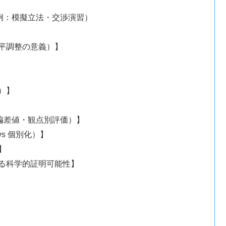
例：模擬立法・交渉演習）
平調整の意義）】
）】
偏差値・観点別評価）】
s 個別化）】
】
ける科学的証明可能性】