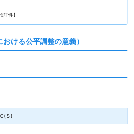
検証性】
における公平調整の意義）
C(S)