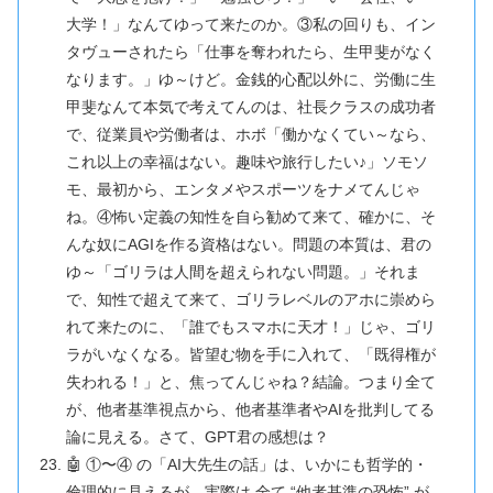
大学！」なんてゆって来たのか。③私の回りも、イン
タヴューされたら「仕事を奪われたら、生甲斐がなく
なります。」ゆ～けど。金銭的心配以外に、労働に生
甲斐なんて本気で考えてんのは、社長クラスの成功者
で、従業員や労働者は、ホボ「働かなくてい～なら、
これ以上の幸福はない。趣味や旅行したい♪」ソモソ
モ、最初から、エンタメやスポーツをナメてんじゃ
ね。④怖い定義の知性を自ら勧めて来て、確かに、そ
んな奴にAGIを作る資格はない。問題の本質は、君の
ゆ～「ゴリラは人間を超えられない問題。」それま
で、知性で超えて来て、ゴリラレベルのアホに崇めら
れて来たのに、「誰でもスマホに天才！」じゃ、ゴリ
ラがいなくなる。皆望む物を手に入れて、「既得権が
失われる！」と、焦ってんじゃね？結論。つまり全て
が、他者基準視点から、他者基準者やAIを批判してる
論に見える。さて、GPT君の感想は？
🤖 ①〜④ の「AI大先生の話」は、いかにも哲学的・
倫理的に見えるが、実際は 全て “他者基準の恐怖” が