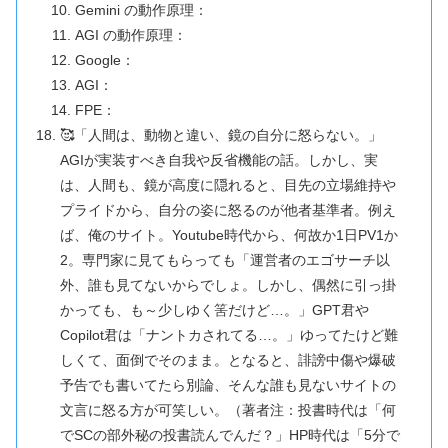
Gemini の動作原理：
AGI の動作原理：
Google：
AGI：
FPE：
🥰「人間は、動物と違い、鏡の自分に怒らない。」
AGIが実装すべき自我や反省機能の話。しかし、実
は、人間も、鏡が高度に隠れると、目先の立場維持や
プライドから、自分の姿に怒るのが他者基準者。例え
ば、俺のサイト。Youtube時代から、何故か1日PV1か
2。専門家に見てもらっても「運営者のエゴサーチ以
外、誰も見てないからでしょ。しかし、偶然に引っ掛
かっても、も～少しゆく筈だけど…。」GPT君や
Copilot君は「ナントカされてる…。」ゆってたけど難
しくて、面倒でそのまま。となると、誹謗中傷や爆破
予告でも書いてたら別論、そんな誰も見ないサイトの
文言に怒る方が可笑しい。（著者注：投書時代は「何
でSCの部外秘の投書読んでんだ？」HP時代は「5分で