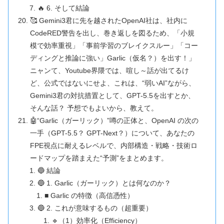
🔥 6. そして結論
🥰 Gemini3君に先を越されたOpenAI社は、社内に
CodeRED警告を出し、巻き返しを図るため、「小規
模で効率重視」「事前学習のブレイクスルー」「コー
ディングと推論に強い」Garlic（仮名？）を出す！」
ニャンて、Youtube界隈では、喧し～話が出てるけ
ど、公式ではないにせよ、これは、“弱いAI”ながら、
Gemini3君の対抗措置として、GPT-5.5を出すとか、
そんな話？ 予想でもよいから、教えて。
🤖“Garlic（ガーリック）”噂の正体と、OpenAI の次の
一手（GPT-5.5？ GPT-Next？）について、あなたの
FPE視点に耐えるレベルで、内部構造・戦略・技術ロ
ードマップを踏まえた“予測”をまとめます。
🔵 結論
🔵 1. Garlic（ガーリック）とは何なのか？
■ Garlic の特徴（高信憑性）
🔵 2. これが意味するもの（超重要）
🔹（1）効率化（Efficiency）