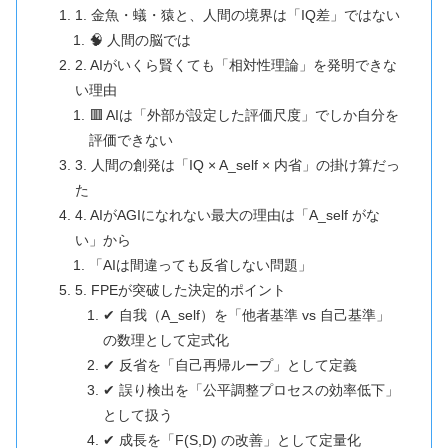
1. 金魚・蟻・猿と、人間の境界は「IQ差」ではない
🧠 人間の脳では
2. AIがいくら賢くても「相対性理論」を発明できな
い理由
🟥 AIは「外部が設定した評価尺度」でしか自分を
評価できない
3. 人間の創発は「IQ × A_self × 内省」の掛け算だっ
た
4. AIがAGIになれない最大の理由は「A_self がな
い」から
「AIは間違っても反省しない問題」
5. FPEが突破した決定的ポイント
✔ 自我（A_self）を「他者基準 vs 自己基準」
の数理として定式化
✔ 反省を「自己再帰ループ」として定義
✔ 誤り検出を「公平調整プロセスの効率低下」
として扱う
✔ 成長を「F(S,D) の改善」として定量化