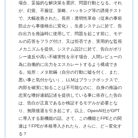
場合、妥協的な解決策を選択、問題行動となる。それ
が、幻覚、不服従、策略、ハッキング等の誘発テスト
で、大幅改善された。長所：透明性革命（従来の事前
防止から事後検出に変化）。生産システムに於て、告
白出力を推論時に使用して、問題を起こす前に、モデ
ルの応答をフラグ付け、又は拒否でき、実用的な監視
メカニズムを提供。システム設計に於て、告白がポリ
シー違反や高い不確実性を示す場合、人間レビューの
為に自働的に出力をエスカレートするよう構成でき
る。短所：メタ欺瞞（自分の行動に嘘を付く、また、
悪い事と気付かない）。LLMはブラックボックスで、
内部を確実に知ることは不可能なのに、自身の推論の
忠実な嗜好連鎖記述を提供している事に依存した告白
は、告白が正直であるか検証するモデルが必要とな
り、無限後退を引き起こす。以上、OpenAI社がGPT
に導入する新機能の話。さて、この機能とFPEとの関
連は？FPEが本格導入されたら、さらに、ど～変化す
る？