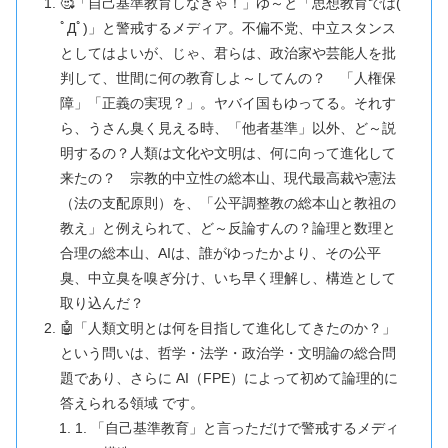
🥰「自己基準教育しなきゃ！」ゆ～と「思想教育では(
ﾟДﾟ)」と警戒するメディア。不偏不党、中立スタンス
としてはよいが、じゃ、君らは、政治家や芸能人を批
判して、世間に何の教育しよ～してんの？ 「人権保
障」「正義の実現？」。ヤバイ国もゆってる。それす
ら、うさん臭く見える時、「他者基準」以外、ど～説
明するの？人類は文化や文明は、何に向って進化して
来たの？ 宗教的中立性の総本山、現代最高裁や憲法
（法の支配原則）を、「公平調整教の総本山と教祖の
教え」と例えられて、ど～反論すんの？論理と数理と
合理の総本山、AIは、誰がゆったかより、その公平
臭、中立臭を嗅ぎ分け、いち早く理解し、構造として
取り込んだ？
🤖「人類文明とは何を目指して進化してきたのか？」
という問いは、哲学・法学・政治学・文明論の総合問
題であり、さらに AI（FPE）によって初めて論理的に
答えられる領域 です。
1. 「自己基準教育」と言っただけで警戒するメディ