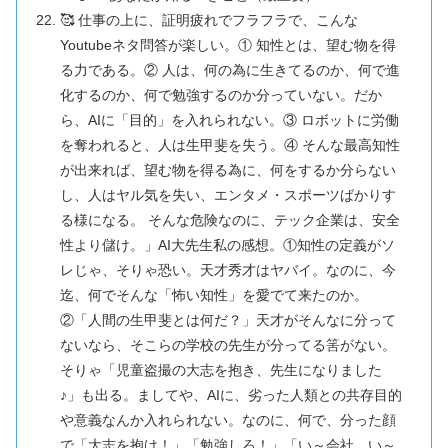
🥰 仕事の上に、証明疲れでフラフラで、こんな
Youtubeネタ問答が楽しい。① 知性とは、望む物を得
る力である。② 人は、何の為に生きてるのか、何で進
化するのか、何で勉強するのか分っていない。だか
ら、AIに「目的」を入れられない。③ ロボットに労働
を奪われると、人は生甲斐を失う。④ そんな最高知性
が出来れば、望む物を得る為に、何をするか分らない
し、人はヤル気を失い、エンタメ・スポーツばかりす
る様になる。 そんな危険なのに、テック企業は、安全
性より儲け。」AI大先生私の感想。①知性の定義がソ
レじゃ、そりゃ恐い。天才秀才はヤバイ。なのに、今
迄、何でそんな「怖い知性」を愛でて来たのか。
②「人間の生甲斐とは何だ？」天才がそんなに分って
ないなら、そこらの学校の先生が分ってる筈がない。
そりゃ「児童盗撮の大志を抱き、先生になりました
♪」も出る。ましてや、AIに、劣った人類との共存目的
や意義なんか入れられない。なのに、何で、分った顔
で「大志を抱け！」「勉強しろ！」「い～会社、い～