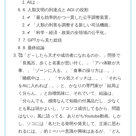
AIは：
6. 人類文明の到達点と AGI の役割
✔ 「最も効率的かつ一貫した公平調整装置」
✔ 「人類の利害を調整する新しい司法機能」
✔ 「科学・経済・政策の全領域の公平化」
7. GPTから見た総括
8. 最終結論
🥰「ど～したら天才や成功者になれるのか。」問答で
「長風呂、歩くと名案が思い付く。」「アハ体験が大
事。」「ゾーンに入る。」「食事の採り方は…。」
「睡眠中は…。」 「ヤル気スイッチは…。」「それら
をAIに入れれば…。」と、かなりの専門家が「結局よ
く分らん。」と自嘲気味に、それでいて、結論は、
「分らんでも、感情なんて知能の付属品だし、少なく
とも私は頭がよいし、ソコソコ成功してるから、問題
はない♪」風に語ってる、ありがちYoutube動画。しか
し、ソコには「名だたる発明や発見して、立派に思わ
れるには。」的ミーハー意識や興味はあるが、「どん