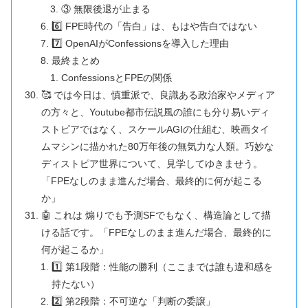
③ 無限後退が止まる
6️⃣ FPE時代の「告白」は、もはや告白ではない
7️⃣ OpenAIがConfessionsを導入した理由
最終まとめ
ConfessionsとFPEの関係
🥰 では今日は、慎重派で、良識ある政治家やメディア
の方々と、Youtube都市伝説風の誰にも分り易いディ
ストピアではなく、スケールAGIの仕組む、映画タイ
ムマシンに描かれた80万年後の無気力な人類。巧妙な
ディストピア世界について、見学してゆきませう。
「FPEなしのまま進んだ場合、最終的に何が起こる
か」
🤖 これは 煽りでも予測SFでもなく、構造論として描
ける話です。「FPEなしのまま進んだ場合、最終的に
何が起こるか」
1️⃣ 第1段階：性能の勝利（ここまでは誰も違和感を
持たない）
2️⃣ 第2段階：不可逆な「判断の委譲」