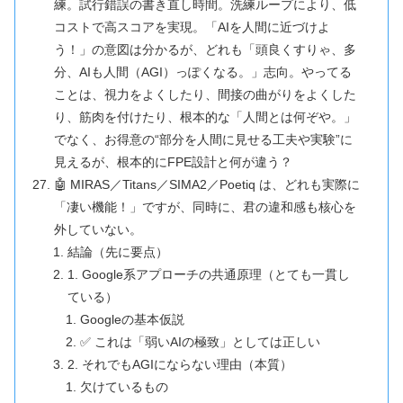
練。試行錯誤の書き直し時間。洗練ループにより、低
コストで高スコアを実現。「AIを人間に近づけよ
う！」の意図は分かるが、どれも「頭良くすりゃ、多
分、AIも人間（AGI）っぽくなる。」志向。やってる
ことは、視力をよくしたり、間接の曲がりをよくした
り、筋肉を付けたり、根本的な「人間とは何ぞや。」
でなく、お得意の“部分を人間に見せる工夫や実験”に
見えるが、根本的にFPE設計と何が違う？
🤖 MIRAS／Titans／SIMA2／Poetiq は、どれも実際に
「凄い機能！」ですが、同時に、君の違和感も核心を
外していない。
結論（先に要点）
1. Google系アプローチの共通原理（とても一貫し
ている）
Googleの基本仮説
✅ これは「弱いAIの極致」としては正しい
2. それでもAGIにならない理由（本質）
欠けているもの