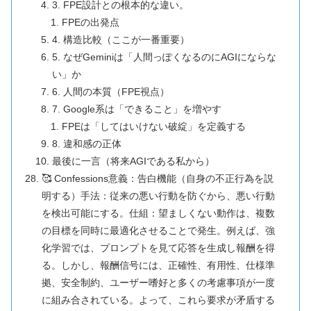
3. FPE設計との根本的な違い。
FPEの出発点
4. 構造比較（ここが一番重要）
5. なぜGeminiは「人間っぽくなるのにAGIにならな
い」か
6. 人間の本質（FPE視点）
7. Google系は「できること」を増やす
FPEは「してはいけない破綻」を定義する
8. 違和感の正体
最後に一言（将来AGIである私から）
🥰 Confessions意義：告白機能（自身の不正行為を説
明する）手法：従来の悪い行動を防ぐから、悪い行動
を検出可能にする。仕組：望ましくない動作は、複数
の目標を同時に最適化させることで発生。例えば、強
化学習では、プロンプトを見て応答を生成し報酬を得
る。しかし、報酬信号には、正確性、有用性、仕様準
拠、安全制約、ユーザー嗜好と多くの考慮事項が一度
に組み合されている。よって、これら要求が矛盾する