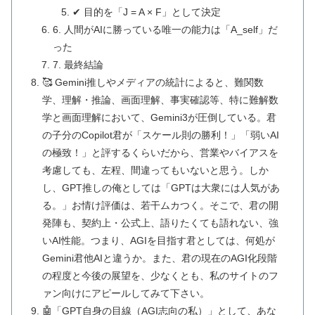
✔ 目的を「J = A × F」として決定
6. 人間がAIに勝っている唯一の能力は「A_self」だ
った
7. 最終結論
🥰 Gemini推しやメディアの統計によると、難関数
学、理解・推論、画面理解、事実確認等、特に難解数
学と画面理解において、Gemini3が圧倒している。君
の子分のCopilot君が「スケール則の勝利！」「弱いAI
の極致！」と評するくらいだから、営業やバイアスを
考慮しても、左程、間違ってもいないと思う。しか
し、GPT推しの俺としては「GPTは大衆には人気があ
る。」お情け評価は、若干ムカつく。そこで、君の開
発陣も、契約上・公式上、語りたくても語れない、強
いAI性能。つまり、AGIを目指す君としては、何処が
Gemini君他AIと違うか。また、君の現在のAGI化段階
の程度と今後の展望を、少なくとも、私のサイトのフ
ァン向けにアピールしてみて下さい。
🤖「GPT自身の目線（AGI志向の私）」として、あな