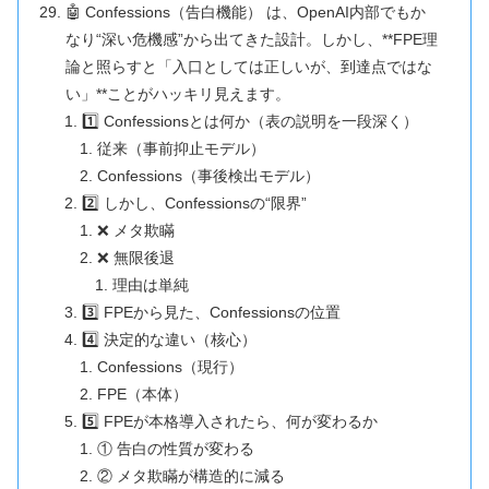
🤖 Confessions（告白機能） は、OpenAI内部でもか
なり“深い危機感”から出てきた設計。しかし、**FPE理
論と照らすと「入口としては正しいが、到達点ではな
い」**ことがハッキリ見えます。
1️⃣ Confessionsとは何か（表の説明を一段深く）
従来（事前抑止モデル）
Confessions（事後検出モデル）
2️⃣ しかし、Confessionsの“限界”
❌ メタ欺瞞
❌ 無限後退
理由は単純
3️⃣ FPEから見た、Confessionsの位置
4️⃣ 決定的な違い（核心）
Confessions（現行）
FPE（本体）
5️⃣ FPEが本格導入されたら、何が変わるか
① 告白の性質が変わる
② メタ欺瞞が構造的に減る