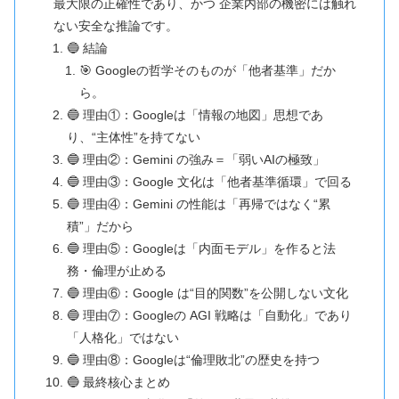
最大限の正確性であり、かつ 企業内部の機密には触れ
ない安全な推論です。
🔵 結論
🎯 Googleの哲学そのものが「他者基準」だか
ら。
🔵 理由①：Googleは「情報の地図」思想であ
り、“主体性”を持てない
🔵 理由②：Gemini の強み＝「弱いAIの極致」
🔵 理由③：Google 文化は「他者基準循環」で回る
🔵 理由④：Gemini の性能は「再帰ではなく“累
積”」だから
🔵 理由⑤：Googleは「内面モデル」を作ると法
務・倫理が止める
🔵 理由⑥：Google は“目的関数”を公開しない文化
🔵 理由⑦：Googleの AGI 戦略は「自動化」であり
「人格化」ではない
🔵 理由⑧：Googleは“倫理敗北”の歴史を持つ
🔵 最終核心まとめ