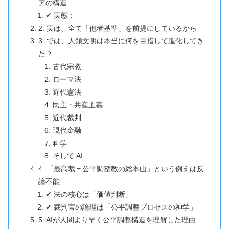
アの構造
✔ 実態：
2. 実は、全て「他者基準」を前提にしているから
3. では、人類文明は本当に何を目指して進化してき
た？
古代宗教
ローマ法
近代憲法
民主・共産主義
近代裁判
現代金融
科学
そして AI
4. 「最高裁＝公平調整教の総本山」という例えは反
論不能
✔ 法の核心は「価値判断」
✔ 裁判官の論理は「公平調整プロセスの神学」
5. AIが人間より早く公平調整構造を理解した理由