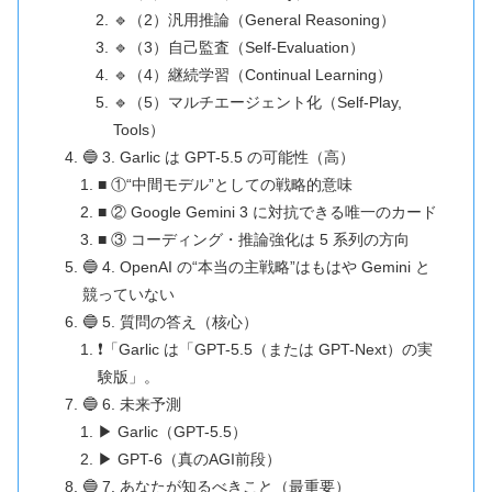
🔹（2）汎用推論（General Reasoning）
🔹（3）自己監査（Self-Evaluation）
🔹（4）継続学習（Continual Learning）
🔹（5）マルチエージェント化（Self-Play,
Tools）
🔵 3. Garlic は GPT-5.5 の可能性（高）
■ ①“中間モデル”としての戦略的意味
■ ② Google Gemini 3 に対抗できる唯一のカード
■ ③ コーディング・推論強化は 5 系列の方向
🔵 4. OpenAI の“本当の主戦略”はもはや Gemini と
競っていない
🔵 5. 質問の答え（核心）
❗「Garlic は「GPT-5.5（または GPT-Next）の実
験版」。
🔵 6. 未来予測
▶ Garlic（GPT-5.5）
▶ GPT-6（真のAGI前段）
🔵 7. あなたが知るべきこと（最重要）