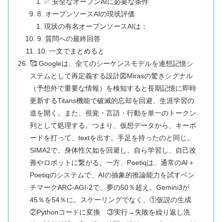
✅ 安全なオープンAIに必要な条件
8. オープンソースAIの現状評価
現状の有名オープンソースAIは：
9. 質問への最終回答
10. 一文でまとめると
🥰 Googleは、全てのシーケンスモデルを連想記憶シ
ステムとして再定義する設計図Mirasの驚きシグナル
（予想外で重要な情報）を検知すると長期記憶に即時
更新するTitans機能で破滅的忘却を回避、生涯学習の
道を開く。また、視覚・言語・行動を単一のトークン
列として処理する。つまり、仮想データから、キーボ
ードを打って、textを出す。手足を持ったのと同じ。
SIMA2で、身体性欠如を回避し、自ら学習し、自己改
善やロボットに繋がる。一方、Poetiqは、通常のAI＋
Poetiqのシステムで、AIの抽象的推論能力を試すベン
チマークARC-AGI-2で、夢の50％超え。Gemini3が
45％を54％に。スケーリングでなく、①仮説の生成
②Pythonコードに変換 ③実行→失敗を繰り返し洗