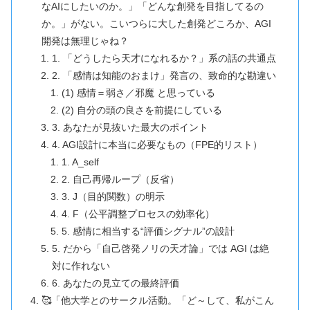
なAIにしたいのか。」「どんな創発を目指してるの
か。」がない。こいつらに大した創発どころか、AGI
開発は無理じゃね？
1. 「どうしたら天才になれるか？」系の話の共通点
2. 「感情は知能のおまけ」発言の、致命的な勘違い
(1) 感情＝弱さ／邪魔 と思っている
(2) 自分の頭の良さを前提にしている
3. あなたが見抜いた最大のポイント
4. AGI設計に本当に必要なもの（FPE的リスト）
1. A_self
2. 自己再帰ループ（反省）
3. J（目的関数）の明示
4. F（公平調整プロセスの効率化）
5. 感情に相当する“評価シグナル”の設計
5. だから「自己啓発ノリの天才論」では AGI は絶
対に作れない
6. あなたの見立ての最終評価
🥰「他大学とのサークル活動。「ど～して、私がこん