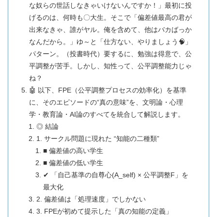
な奴らの世話しなきゃいけないんですか！」最初に投
げるのは、何時も〇大生。そこで「偏差値最高の君が
出来なきゃ、誰がヤル。俺を含めて、他はバカばっか
なんだから。」ゆ～と「仕方ない、やりましょう🧠」
パターン。（投書時代）要するに、勉強は得意で、公
平調整が苦手。しかし、知性って、公平調整能力じゃ
ね？
🤖 以下、FPE（公平調整プロセスの効率化）を基準
に、そのエピソードの“真の意味”を、文明論・心理
学・教育論・AI論のすべてを統合して解説します。
◎ 結論
1. サークル問題に現れた “知能の二種類”
■ 偏差値の高い学生
■ 偏差値の低い学生
✔ 「自己基準の自尊心(A_self) × 公平調整F」を
最大化
2. 偏差値は「処理速度」でしかない
3. FPEが初めて提示した「真の知能の定義」