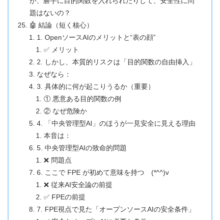
が、勝手に目的関数を入れられたりして、安全性に問
題はないの？
🤖 結論（短く核心）
1. OpenソースAIのメリットと“表の顔”
✅ メリット
2. しかし、本質的リスクは「目的関数の自由挿入」
なぜなら：
3. 具体的に何が起こりうるか（重要）
① 悪意ある目的関数の例
② なぜ危険か
4. 「中央管理型AI」のほうが一見安全に見える理由
本音は：
5. 中央管理型AIの致命的問題
❌ 問題点
6. ここで FPE が初めて意味を持つ (*^^)v
❌ 従来AI安全論の前提
✅ FPEの前提
7. FPE視点で見た「オープンソースAIの安全条件」