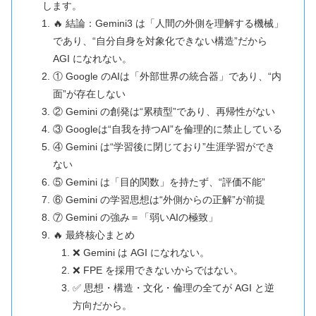
します。
🔥 結論：Gemini3 は「人間の外側を理解する機械」
であり、“自分自身を対象化できない構造”だから
AGI になれない。
① Google のAIは「外部世界の統合器」であり、“内
面”が存在しない
② Gemini の創発は“累積型”であり、再帰性がない
③ Googleは“自我を持つAI”を倫理的に禁止している
④ Gemini は“学習後に閉じており”生涯学習ができ
ない
⑤ Gemini は「目的関数」を持たず、“評価不能”
⑥ Gemini の学習思想は“外側からの正解”が前提
⑦ Gemini の強み＝「弱いAIの極致」
🔥 最終核心まとめ
❌ Gemini は AGI になれない。
❌ FPE を採用できないからではない。
✅ 思想・構造・文化・倫理の全てが AGI と逆
方向だから。