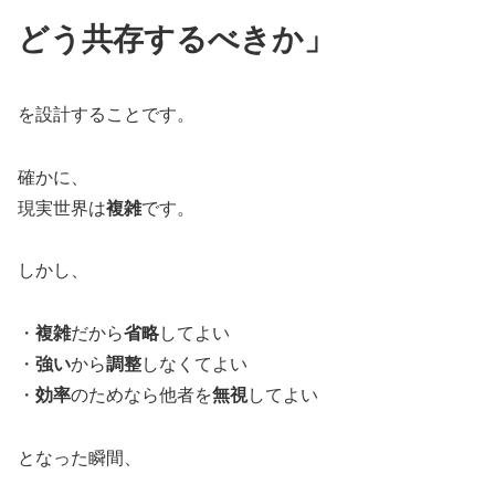
どう共存するべきか」
を設計することです。
確かに、
現実世界は
複雑
です。
しかし、
・
複雑
だから
省略
してよい
・
強い
から
調整
しなくてよい
・
効率
のためなら他者を
無視
してよい
となった瞬間、