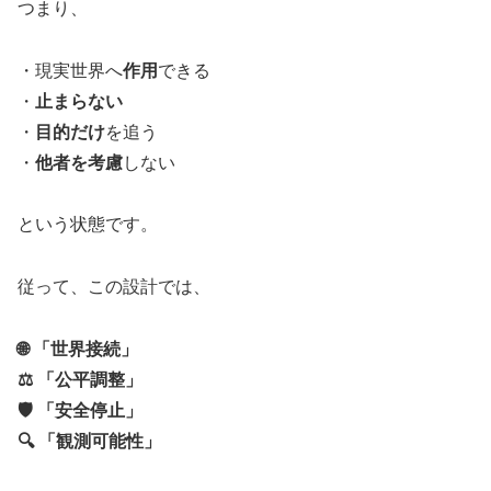
つまり、
・現実世界へ
作用
できる
・
止まらない
・
目的だけ
を追う
・
他者を考慮
しない
という状態です。
従って、この設計では、
🌐 「世界接続」
⚖️ 「公平調整」
🛡️ 「安全停止」
🔍 「観測可能性」