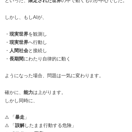
といった、
限定された世界
の中で動くものが中心でした。
しかし、もしAIが、
・
現実世界
を観測し
・
現実世界
へ行動し
・
人間社会
と接続し
・
長期間
にわたり自律的に動く
ようになった場合、問題は一気に変わります。
確かに、
能力
は上がります。
しかし同時に、
⚠️ 「
暴走
」
⚠️ 「
誤解
したまま行動する危険」