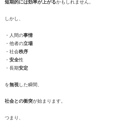
短期的には効率が上がる
かもしれません。
しかし、
・人間の
事情
・他者の
立場
・社会
秩序
・
安全
性
・長期
安定
を
無視
した瞬間、
社会との衝突
が始まります。
つまり、