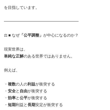
を目指しています。
━━━━━━━━━━━━━━━━━━━
⚖️ ■ なぜ
「公平調整」
が中心になるのか？
現実世界は、
単純な正解
のある世界ではありません。
例えば、
・
複数
の人の
利益
が衝突する
・
安全
と
自由
が衝突する
・
効率
と
公平
が衝突する
・
短期
利益と
長期
安定が衝突する