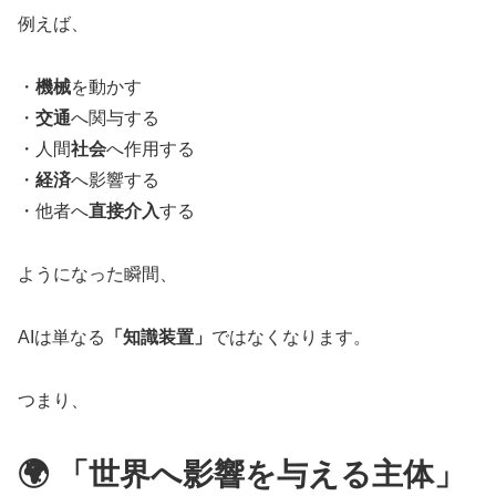
例えば、
・
機械
を動かす
・
交通
へ関与する
・人間
社会
へ作用する
・
経済
へ影響する
・他者へ
直接介入
する
ようになった瞬間、
AIは単なる
「知識装置」
ではなくなります。
つまり、
🌍 「世界へ影響を与える主体」