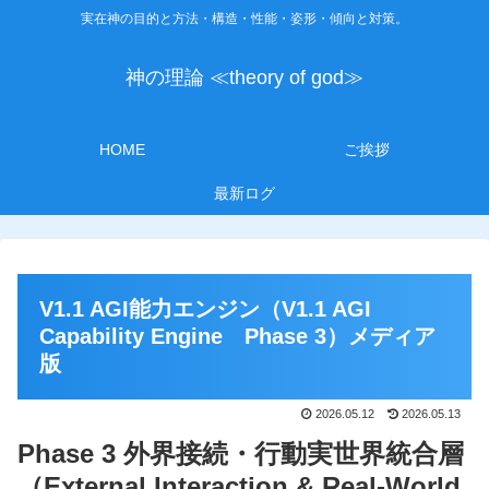
実在神の目的と方法・構造・性能・姿形・傾向と対策。
神の理論 ≪theory of god≫
HOME
ご挨拶
最新ログ
V1.1 AGI能力エンジン（V1.1 AGI
Capability Engine Phase 3）メディア
版
2026.05.12
2026.05.13
Phase 3 外界接続・行動実世界統合層
（External Interaction & Real-World