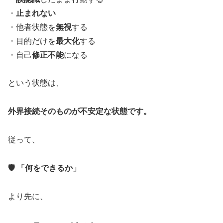
・
止まれない
・他者状態を
無視
する
・目的だけを
最大化
する
・自己
修正不能
になる
という状態は、
外界接続そのものが不安定な状態です。
従って、
🛡️ 「何をできるか」
より先に、