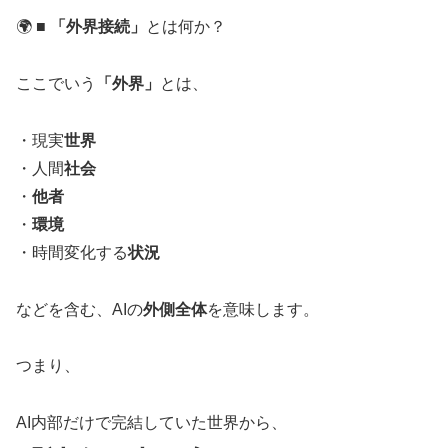
🌍 ■
「外界接続」
とは何か？
ここでいう
「外界」
とは、
・現実
世界
・人間
社会
・
他者
・
環境
・時間変化する
状況
などを含む、AIの
外側全体
を意味します。
つまり、
AI内部だけで完結していた世界から、