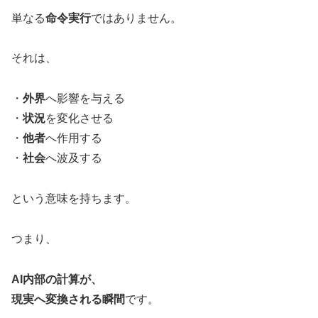
単なる
命令実行
ではありません。
それは、
・
外界
へ影響を与える
・
状況
を変化させる
・
他者
へ作用する
・
社会
へ波及する
という意味を持ちます。
つまり、
AI内部の計算が、
現実へ変換される瞬間
です。