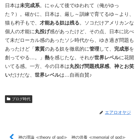
日本は
未完成系
。にゃんて後でゆわれて（俺がゆっ
た？）。確かに、日本は、厳し～訓練で育てるゆ～より、
猫も杓子もで、
才能ある奴は残る
。ソコだけアメリカンな
個人の才能に
丸投げ
感があったけど、その点、日本に比べ
て未だローカル感のあったソシ時代から、ゆき過ぎ問題も
あったけど「
素質
のある奴を徹底的に
管理
して、
完成形
を
創ってやる…。」
熱
を感じたな。それが
世界レベル
に花開
いてる感。一方、今の日本は
丸投げ問題残尿感
。
神とお笑
い
だけだな、
世界レベル
は…自画自賛♪
ブログ時代
エアロオヤジ
神の理論 ≪theory of god≫ 神の供養 ≪memorial of god≫