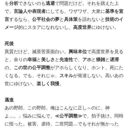
を
分析
できないのも
逃避
で問題だけど。それを踏えた上
で、
言論人や表現者
にしても、ワザワザ、大衆に
基準を宣
言
するなら、
公平社会の夢
と
具体策
を語れないと
技術のイ
メージ
的にスタアになれないし、
高度世界
にゆけない。
死後
異質だけど、滅茶苦茶面白い。
興味本位
で高度世界を見る
と、余りの
幸福
と
美しさ
と
先進性
で、
アホ
と
猥雑
と
遅滞
の、
この世の公平調整
がアホらしくなり、ホント、死にた
くなる。でも、それじゃ、
スキル
が発達しない。高いあの
世にゆけない。
楽しく我慢
。
邁進
あの野郎、この野郎、俺はこんなに正し～のに、神
よ…。」悩みに悩んで、
≪公平調整≫
で、拍子抜け。同時
に悟った。被害、虐待、二世問題…でもそれが無かった