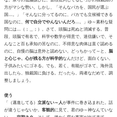
方がマシな勢い。しかし、「そんなバカを、国民が選ぶ
国…。」「そんなに分ってるのに、バカでも立候補できる
国なのに、
何で自分でやんないんだろ
…。」ゆ～素朴な疑
問には…（；＿；）。さて、頭脳は死ぬと消滅する。普
段、頭脳で有名で、科学や数学が得意で、迷信嫌いで、そ
んなこと百も承知の筈なのに、不得意な肉体は直ぐ認める
のに、自慢の脳は意外と認めない。どっちかって～と、
脳
と心じゃ、心が残る方が科学的
なんだけど、面白くない。
子供みたいにゴネる。でも、若く、有能がゴネて、海外流
出したら、独裁国に負ける。だったら、両者なだめて、調
整しましょう。
使う
「（邁進してる）
立派ない～人
が事件に巻き込まれた。話
が違うじゃないか。
客観的
に見て、君のゆ～神なんていな