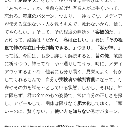
い。」
定期ネタ
。そして、後から変な事実が出て来て、
「あちゃ～。」か、名前を挙げた有名人が上手くいって、
忘れる。
毎度のパターン
。つまり、「神ってな、メディア
が伝える立派ない～人を救うもんで、救わないから、信じ
てやらない。」そして、その程度の判断を「
客観的
だ。」
とゆって、結論は「だから、
私は正しい
。」要は
「その程
度で神の存在は十分判断できる。」つまり、「私が神。」
って話。今回は、も少し詳しく解説すると、
昔の俺
。敬虔
に祈りつつ、神ってな、ゆ～通りしてりゃ、時に、メディ
アウケするよ～な、他者にも分り易く、見栄えよく、何か
してくれるもんで、自分が
実験者
や
裁判官側
になって、存
在やその力を試そ～としている状態。しかし、それは、神
に限らず、君の全ての心の姿勢で、常に自分の正しさを探
し、アピールして、幽体は限りなく
肥大化
してゆく。「頭
い～のに、賢くない。」
使い方を知らない
秀才パターン。