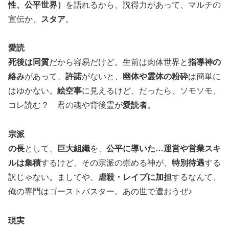
性、公平世界）
を語れるから、説得力があって、マルチの
宣伝か、
スタア
。
愛読
死後は同質
だから容易だけど。生前は肉体世界と
指導神の
絡み
があって、
許諾
がないと、
幽体や霊体の粉砕
は簡単に
はゆかない。
絵空事
に見えるけど、だったら、ソモソモ、
コレ読む？ 君の魂や背後霊が
愛読者
。
宗派
の長
として、
巨大組織
を、
公平に導いた…運営や営業スキ
ルは集積
するけど、その宗派の崇める神が、
特別待遇
する
訳じゃない。ましてや、
虐殺・レイプに加担
するなんて、
俺の専門はゴーストバスター。あの世で遭おうぜ♪
現実