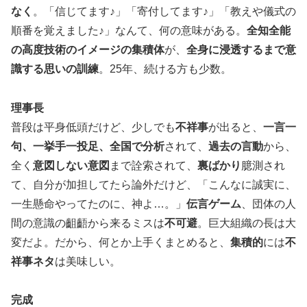
なく
。「信じてます♪」「寄付してます♪」「教えや儀式の
順番を覚えました♪」なんて、何の意味がある。
全知全能
の高度技術のイメージの集積体
が、
全身に浸透するまで意
識する思いの訓練
。25年、続ける方も少数。
理事長
普段は平身低頭だけど、少しでも
不祥事
が出ると、
一言一
句、一挙手一投足、全国で分析
されて、
過去の言動
から、
全く
意図しない意図
まで詮索されて、
裏ばかり
臆測され
て、自分が加担してたら論外だけど、「こんなに誠実に、
一生懸命やってたのに、神よ…。」
伝言ゲーム
、団体の人
間の意識の齟齬から来るミスは
不可避
。巨大組織の長は大
変だよ。だから、何とか上手くまとめると、
集積的
には
不
祥事ネタ
は美味しい。
完成