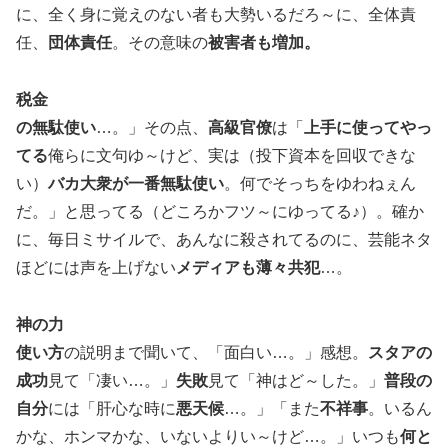
に、全く身に覚えのない者も大勢いるだろ～に、全体責
任、
団体責任
。その意味の
被害者も増加。
税金
の無駄使い
…。」その点、
高級官僚
は「
上手に使ってやっ
てる
俺らに文句ゆ～けど、実は（投下資本を回収できな
い）
バカ大衆が一番無駄使い
。何でそっちをゆわねぇん
だ。」と思ってる（どころかフツ～にゆってる♪）。確か
に、毎日ミサイルで、あんなに殺されてるのに、芸能ネタ
ほどには声を上げない
メディアも薄々共犯
…。
神の力
使い方
の説明まで聞いて、「面白い…。」感想。
スタアの
成功
見て「凄い…。」
失敗
見て「神はど～した。」
普段の
自分
には「肝心な時に
悪天候
…。」「また
不祥事
。いるん
かな、ホンマかな、いないよりい～けど…。」いつも
何と