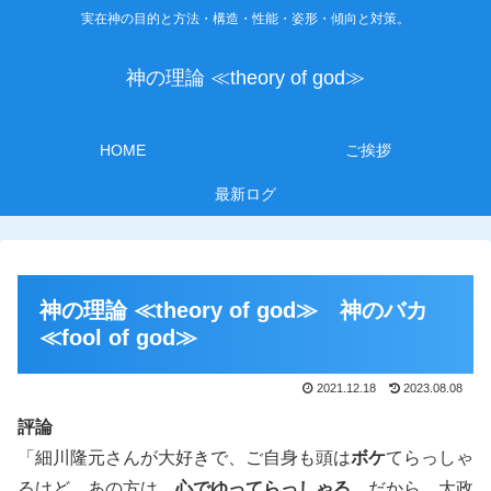
実在神の目的と方法・構造・性能・姿形・傾向と対策。
神の理論 ≪theory of god≫
HOME
ご挨拶
最新ログ
神の理論 ≪theory of god≫ 神のバカ
≪fool of god≫
2021.12.18
2023.08.08
評論
「細川隆元さんが大好きで、ご自身も頭は
ボケ
てらっしゃ
るけど、あの方は、
心でゆってらっしゃる
。だから、大政