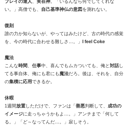
プレイの達人
、
実在神
。「いるんなら何でしてくれな
い。」高僧でも、
自己基準神仏の意図
を測れない。
復刻
誰の力か知らないが、やってはみたけど、古の時代の感覚
を、今の時代に合わせる難しさ…。」
I feel Coke
魔法
こんな
時間
、
仕事
中、喜んでもムカついても、俺と
対話
し
てる事自体、俺にも君にも
魔法
だろ。後は、それを、自分
の
集積に応用
できるか。
休暇
1週間
放置
しただけで、ファンは「
善悪
判断して、
成功の
イメージ
に走っちゃうかもよ…。」アンチまで「何して
る。」「ど～なってんだ…。」寂しそう。