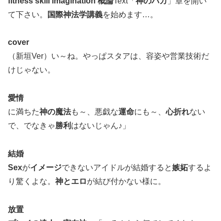
fitness skill imagination 概論
Text「
神のバカ
」章を開い
て下さい。
国際神法学講義
を始めます…。
cover
（新垣Ver）い～ね。やっぱスタアは、容姿や営業技術だ
けじゃない。
愛情
に満ちた
神の魔法
も～、悪戯な
運命
にも～、
心折れ
ない
で、でなきゃ
勝利
はないじゃん♪」
結婚
Sex
が
イメージ
できないアイドルが結婚すると
嫉妬
するよ
り驚くよな。
神とエロ
が結び付かない様に。
放置