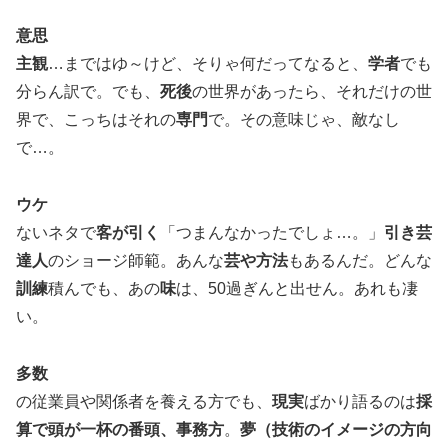
意思
主観
…まではゆ～けど、そりゃ何だってなると、
学者
でも
分らん訳で。でも、
死後
の世界があったら、それだけの世
界で、こっちはそれの
専門
で。その意味じゃ、敵なし
で…。
ウケ
ないネタで
客が引く
「つまんなかったでしょ…。」
引き芸
達人
のショージ師範。あんな
芸や方法
もあるんだ。どんな
訓練
積んでも、あの
味
は、50過ぎんと出せん。あれも凄
い。
多数
の従業員や関係者を養える方でも、
現実
ばかり語るのは
採
算で頭が一杯の番頭、事務方
。
夢（技術のイメージの方向