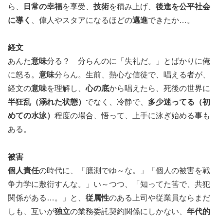
ら、
日常の幸福
を享受、
技術
を積み上げ、
後進を公平社会
に導く
、偉人やスタアになるほどの
邁進
できたか…。
経文
あんた
意味
分る？ 分らんのに「失礼だ。」とばかりに俺
に怒る。
意味
分らん。生前、熱心な信徒で、唱える者が、
経文の
意味
を理解し、
心の底
から唱えたら、死後の世界に
半狂乱（溺れた状態）
でなく、冷静で、
多少迷ってる（初
めての水泳）
程度の場合、悟って、上手に泳ぎ始める事も
ある。
被害
個人責任
の時代に、「臆測でゆ～な。」「個人の被害を戦
争力学に敷衍すんな。」い～つつ、「知ってた筈で、共犯
関係がある…。」と、
従属性
のある上司や従業員ならまだ
しも、互いが
独立
の業務委託契約関係にしかない、
年代的