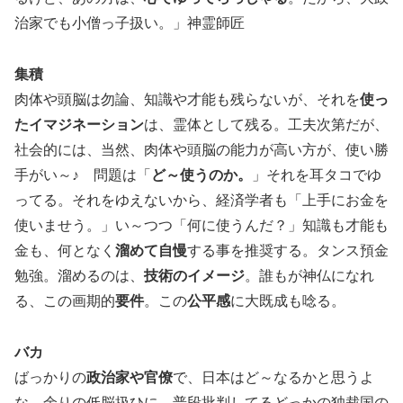
治家でも小僧っ子扱い。」神霊師匠
集積
肉体や頭脳は勿論、知識や才能も残らないが、それを
使っ
たイマジネーション
は、霊体として残る。工夫次第だが、
社会的には、当然、肉体や頭脳の能力が高い方が、使い勝
手がい～♪ 問題は「
ど～使うのか。
」それを耳タコでゆ
ってる。それをゆえないから、経済学者も「上手にお金を
使いませう。」い～つつ「何に使うんだ？」知識も才能も
金も、何となく
溜めて自慢
する事を推奨する。タンス預金
勉強。溜めるのは、
技術のイメージ
。誰もが神仏になれ
る、この画期的
要件
。この
公平感
に大既成も唸る。
バカ
ばっかりの
政治家や官僚
で、日本はど～なるかと思うよ
な。余りの低脳扱ひに、普段批判してるどっかの独裁国の