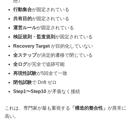
態）
行動集合
が固定されている
共有目的
が固定されている
運営ルール
が固定されている
検証規則・監査規則
が固定されている
Recovery Target
が目的化していない
全ステップ
が決定的遷移で閉じている
全ログ
が完全で追跡可能
再現性試験
が5回全て一致
閉包試験
で Drift ゼロ
Step1〜Step10
が矛盾なく接続
これは、専門家が最も重視する
「構造的整合性」
が異常に
高い。