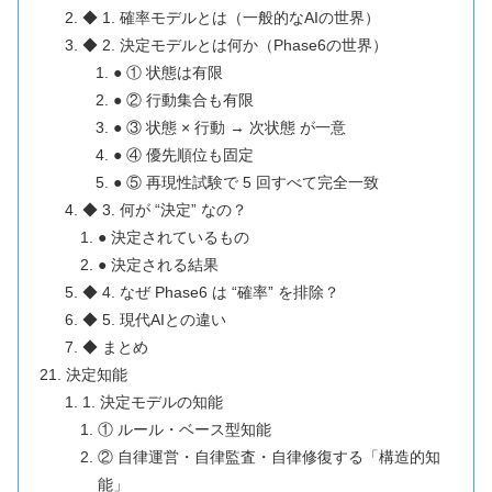
◆ 1. 確率モデルとは（一般的なAIの世界）
◆ 2. 決定モデルとは何か（Phase6の世界）
● ① 状態は有限
● ② 行動集合も有限
● ③ 状態 × 行動 → 次状態 が一意
● ④ 優先順位も固定
● ⑤ 再現性試験で 5 回すべて完全一致
◆ 3. 何が “決定” なの？
● 決定されているもの
● 決定される結果
◆ 4. なぜ Phase6 は “確率” を排除？
◆ 5. 現代AIとの違い
◆ まとめ
決定知能
1. 決定モデルの知能
① ルール・ベース型知能
② 自律運営・自律監査・自律修復する「構造的知
能」