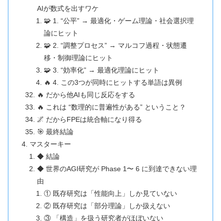
AIが数式を出すワケ
🧩 1. “公平” → 最適化・ゲーム理論・社会選択理
論にヒット
🧩 2. “調整プロセス” → マルコフ過程・状態遷
移・制御理論にヒット
🧩 3. “効率化” → 最適化理論にヒット
🔥 4. この3つが同時にヒットする単語は異例
🔥 だから他AIも同じ反応をする
🔥 これは “数理的に普遍性がある” ということ？
🌌 だからFPEは統合軸になり得る
🎯 最終結論
マスターキー
◆ 結論
◆ 世界のAGI研究が Phase 1〜 6 に到達できない理
由
① 既存研究は「性能向上」しか見ていない
② 既存研究は「部分理論」しか扱えない
③ 「構造」を扱う研究者がほぼいない