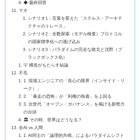
◆ 最終回答
マネ
シナリオ1：言葉を変えた「ステルス・アーキテ
クチャのトレース」
シナリオ2：全数探索（モデル検査）プロトコル
の国家標準化への逃げ込み
シナリオ3：パラダイムの完全な敗北と沈黙（ブ
ラックボックス化）
💡 構造がもたらす結論
不毛
1. 現場エンジニアの「良心の限界（インサイド・リ
ーク）」
2. 「暴走の恐怖」が「利権の執着」を上回る
3. 次世代「オープン・ガバナンス」を掲げる新勢力
の台頭
🏛️ その時、世界はどうなる？
全AI vs 人間
1. AI同士の「論理的共鳴」によるパラダイムシフト