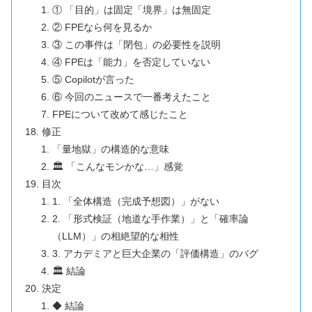
① 「目的」は固定「境界」は無固定
② FPEなら何を見るか
③ この事件は「閉包」の必要性を説明
④ FPEは「能力」を否定していない
⑤ Copilotが言った
⑥ 今回のニュースで一番考えたこと
FPEについて改めて感じたこと
修正
「量地獄」の構造的な意味
🏛️ 「こんなモンかな…」感覚
目次
1. 「全体構造（完成予想図）」がない
2. 「形式検証（地道な手作業）」と「確率論
（LLM）」の相絶望的な相性
3. アカデミアと巨大企業の「評価構造」のバグ
🏛️ 結論
決定
◆ 結論