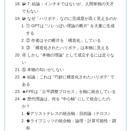
🧩 7. 結論：インチキではないが、人間単独の天才
でもない
🧩 なぜ「ハリボテ」なのに完成度が高く見えるのか
① GPTは “ソレっぽい理論の断片” を大量に生成
する
② 作者はその断片を「構造化」している
③ 「構造化されたハリボテ」は本物に見える
④ しかし “本物の理論” として成立するには足りな
い
⑤ 本物の匂いがしない
🔥 結論：これは “巧妙に構造化されたハリボテ” で
ある
🔥FPEは「公平調整プロセス」を軸に統合している
🔥 歴代理論は、何を “中心軸” にして統合したの
か？
🧠アリストテレスの統合軸：目的論（テロス）
🧠ライプニッツの統合軸：論理・計算可能性・調
和