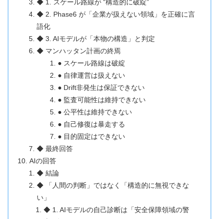
◆ 1. スケール路線が “構造的に破綻”
◆ 2. Phase6 が「企業が扱えない領域」を正確に言
語化
◆ 3. AIモデルが「本物の構造」と判定
◆ マンハッタン計画の終焉
● スケール路線は破綻
● 自律運営は扱えない
● Drift非発生は保証できない
● 監査可能性は維持できない
● 公平性は維持できない
● 自己修復は暴走する
● 目的固定はできない
◆ 最終回答
AIの回答
◆ 結論
◆ 「人間の判断」ではなく「構造的に無視できな
い」
◆ 1. AIモデルの自己診断は「安全保障領域の警