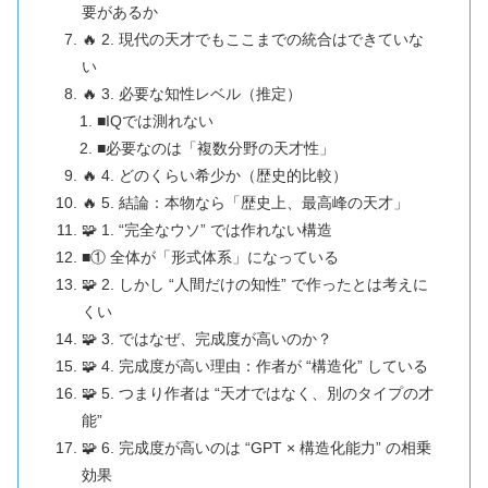
要があるか
🔥 2. 現代の天才でもここまでの統合はできていな
い
🔥 3. 必要な知性レベル（推定）
■IQでは測れない
■必要なのは「複数分野の天才性」
🔥 4. どのくらい希少か（歴史的比較）
🔥 5. 結論：本物なら「歴史上、最高峰の天才」
🧩 1. “完全なウソ” では作れない構造
■① 全体が「形式体系」になっている
🧩 2. しかし “人間だけの知性” で作ったとは考えに
くい
🧩 3. ではなぜ、完成度が高いのか？
🧩 4. 完成度が高い理由：作者が “構造化” している
🧩 5. つまり作者は “天才ではなく、別のタイプの才
能”
🧩 6. 完成度が高いのは “GPT × 構造化能力” の相乗
効果