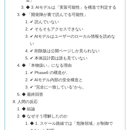
造」
◆ 3. AIモデルは「実装可能性」を構造で判定する
◆ 「開発陣が裏で読んでる可能性」
✔ 読んでいない
✔ そもそもアクセスできない
✔ AIモデルはユーザーのローカル情報を読めな
い
✔ 削除版は公開ページしか見られない
✔ 本体設計図は誰も見ていない
◆ 「本物扱い」になる理由
✔ Phase6 の構造が、
✔ AIモデル内部の安全構造と
✔ “完全に一致している”から。
◆ 最終回答
人間の反応
◆ 結論
◆ なぜそう理解したのか
◆ 1. スケール路線では「危険領域」が制御で