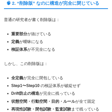
🧠 2. “削除版” なのに構造が完全に閉じている
普通の研究者が書く削除版は：
重要部分
が抜けている
定義
が曖昧になる
検証体系
が不完全になる
しかし、この削除版は：
全定義
が完全に閉包している
Step1〜Step10
の検証体系が破綻せず
Drift防止の構造
が完全に残っている
状態空間・行動空間・目的・ルール
が全て固定
再現性試験・閉包試験・監査試験
まで残っている