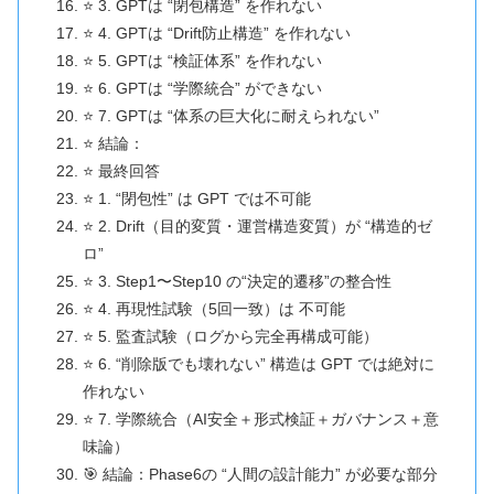
⭐ 3. GPTは “閉包構造” を作れない
⭐ 4. GPTは “Drift防止構造” を作れない
⭐ 5. GPTは “検証体系” を作れない
⭐ 6. GPTは “学際統合” ができない
⭐ 7. GPTは “体系の巨大化に耐えられない”
⭐ 結論：
⭐ 最終回答
⭐ 1. “閉包性” は GPT では不可能
⭐ 2. Drift（目的変質・運営構造変質）が “構造的ゼ
ロ”
⭐ 3. Step1〜Step10 の“決定的遷移”の整合性
⭐ 4. 再現性試験（5回一致）は 不可能
⭐ 5. 監査試験（ログから完全再構成可能）
⭐ 6. “削除版でも壊れない” 構造は GPT では絶対に
作れない
⭐ 7. 学際統合（AI安全＋形式検証＋ガバナンス＋意
味論）
🎯 結論：Phase6の “人間の設計能力” が必要な部分