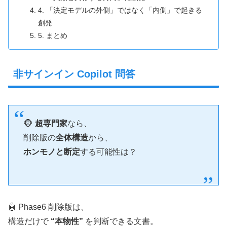
4. 「決定モデルの外側」ではなく「内側」で起きる
創発
5. まとめ
非サインイン Copilot 問答
🐵
超専門家
なら、
削除版の
全体構造
から、
ホンモノと断定
する可能性は？
🤖 Phase6 削除版は、
構造だけで
“本物性”
を判断できる文書。