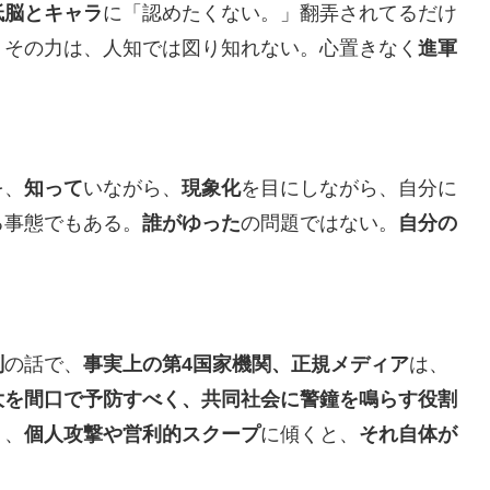
低脳とキャラ
に「認めたくない。」翻弄されてるだけ
。その力は、人知では図り知れない。心置きなく
進軍
を、
知って
いながら、
現象化
を目にしながら、自分に
る事態でもある。
誰がゆった
の問題ではない。
自分の
判
の話で、
事実上の第4国家機関、正規メディア
は、
大を間口で予防すべく、共同社会に警鐘を鳴らす役割
り、
個人攻撃や営利的スクープ
に傾くと、
それ自体が