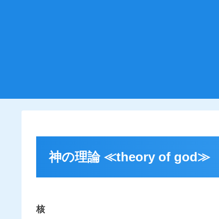
神の理論 ≪theory of god≫
核