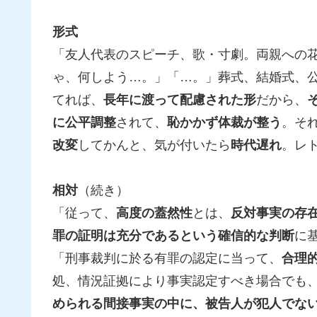
形式
「友人代表のスピーチ、歌・寸劇。両親への
ゃ、何しよう…。」「…。」葬式、結婚式、
てれば、
長年に渡って配慮された形
だから、
に公平調整
されて、
恥かかず体裁が整う
。そ
改変
してかんと、気が付いたら
時代遅れ
。レ
相対
（続き）
「従って、
高度の蓋然性
とは、
反対事実の存
罪の証明は充分であるという確信的な判断
に
「刑事裁判に於る有罪の認定に当って、
合理
処、情況証拠により事実認定すべき場合でも
められる間接事実の中に、被告人が犯人でな