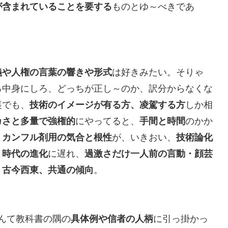
が含まれていることを要する
ものとゆ～べきであ
義や人権の言葉の響きや形式
は好きみたい。そりゃ
ろ中身にしろ、どっちが正し～のか、訳分からなくな
裏でも、
技術のイメージが有る方、凌駕する方
しか相
カさと多量で強権的
にやってると、
手間と時間
のかか
、
カンフル剤用の気合と根性
が、いきおい、
技術論化
、
時代の進化
に遅れ、
過激さだけ一人前の言動・顔芸
、
古今西東、共通の傾向
。
んて教科書の隅の
具体例や信者の人柄
に引っ掛かっ