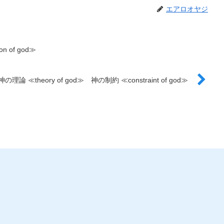
エアロオヤジ
n of god≫
神の理論 ≪theory of god≫ 神の制約 ≪constraint of god≫