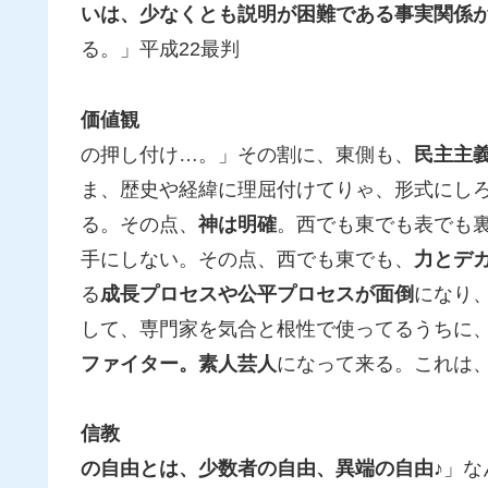
いは、少なくとも説明が困難である事実関係
る。」平成22最判
価値観
の押し付け…。」その割に、東側も、
民主主
ま、歴史や経緯に理屈付けてりゃ、形式にし
る。その点、
神は明確
。西でも東でも表でも
手にしない。その点、西でも東でも、
力とデ
る
成長プロセスや公平プロセスが面倒
になり
して、専門家を気合と根性で使ってるうちに
ファイター。素人芸人
になって来る。これは
信教
の自由とは、少数者の自由、異端の自由♪
」な