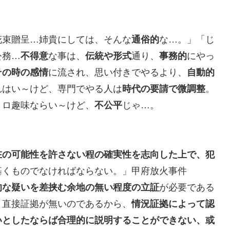
花束贈呈…姉貴にしては、そんな
通俗的
な…。」「じ
公務…
不得意
な事は、
伝統や形式
通り、
事務的
にやっ
その時の感情
に流され、思い付きでやるより、
自動的
れはい～けど、専門でやる人は
時代の要請で微調整
。
トロ趣味ならい～けど、
不公平
じゃ…。
在の可能性を許さない程の確実性を志向した上で、犯
基くものでなければならない。」甲府放火事件
的な疑いを差挟む余地の無い程度の立証
が必要である
、直接証拠が無いのであるから、
情況証拠によって認
いとしたならば合理的に説明することができない、或