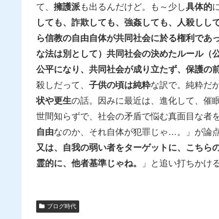
て、
擁護派
も出るんだけど。も～少し
具体的
しても、詐欺しても、強姦しても、人殺しし
ら信教の自由自体が共同社会に於る権利であ
な法は別として）共同社会の決めたルール（
公平になり、共同社会が成り立たず、保護の
殺しだって、
子供の頃は純粋
な訳で。純粋だ
状や更生
の話。因みに最近は、進化して、催
世間知らずで、社会の矛盾で悩む真面目な者
自由
なのか、それ自体が犯罪じゃ…。」が論
又は、自我の弱い者をターゲットに、こちら
霊的に、他者基準じゃね。
」と追い打ちかけ
ブログ時代