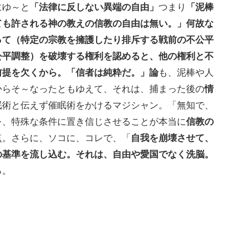
にゆ～と
「法律に反しない異端の自由」
つまり
「泥棒
ても許される神の教えの信教の自由は無い。」何故な
って（特定の宗教を擁護したり排斥する戦前の不公平
公平調整）を破壊する権利を認めると、他の権利と不
前提を欠くから。「信者は純粋だ。」論
も、泥棒や人
からそ～なったともゆえて、それは、捕まった後の
情
眠術と伝えず催眠術をかけるマジシャン。「無知で、
を、特殊な条件に置き信じさせることが本当に
信教の
点。さらに、ソコに、コレで、「
自我を崩壊させて、
の基準を流し込む。それは、自由や愛国でなく洗脳。
る。