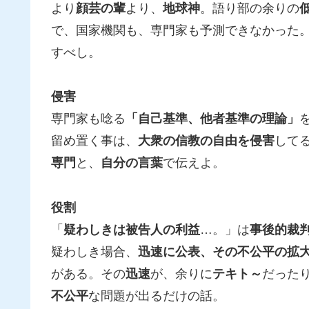
より
顔芸の輩
より、
地球神
。語り部の余りの
で、国家機関も、専門家も予測できなかった
すべし。
侵害
専門家も唸る
「自己基準、他者基準の理論」
留め置く事は、
大衆の信教の自由を侵害
して
専門
と、
自分の言葉
で伝えよ。
役割
「
疑わしきは被告人の利益
…。」は
事後的裁
疑わしき場合、
迅速に公表、その不公平の拡
がある。その
迅速
が、余りに
テキト～
だった
不公平
な問題が出るだけの話。