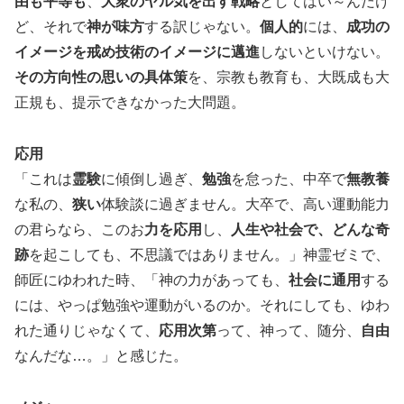
由も平等も
、
大衆のヤル気を出す戦略
としてはい～んだけ
ど、それで
神が味方
する訳じゃない。
個人的
には、
成功の
イメージを戒め技術のイメージに邁進
しないといけない。
その方向性の思いの具体策
を、宗教も教育も、大既成も大
正規も、提示できなかった大問題。
応用
「これは
霊験
に傾倒し過ぎ、
勉強
を怠った、中卒で
無教養
な私の、
狭い
体験談に過ぎません。大卒で、高い運動能力
の君らなら、このお
力を応用
し、
人生や社会で、どんな奇
跡
を起こしても、不思議ではありません。」神霊ゼミで、
師匠にゆわれた時、「神の力があっても、
社会に通用
する
には、やっぱ勉強や運動がいるのか。それにしても、ゆわ
れた通りじゃなくて、
応用次第
って、神って、随分、
自由
なんだな…。」と感じた。