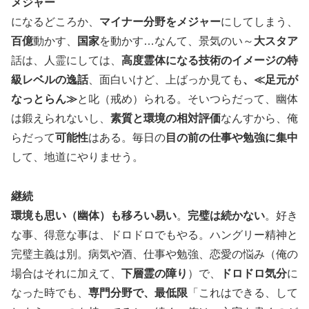
メジャー
になるどころか、
マイナー分野をメジャー
にしてしまう、
百億
動かす、
国家
を動かす…なんて、景気のい～
大スタア
話は、人霊にしては、
高度霊体になる技術のイメージの特
級レベルの逸話
、面白いけど、上ばっか見ても
、≪足元が
なっとらん≫
と叱（戒め）られる。そいつらだって、幽体
は鍛えられないし、
素質と環境の相対評価
なんすから、俺
らだって
可能性
はある。毎日の
目の前の仕事や勉強に集中
して、地道にやりませう。
継続
環境も思い（幽体）も移ろい易い
。
完璧は続かない
。好き
な事、得意な事は、ドロドロでもやる。ハングリー精神と
完璧主義は別。病気や酒、仕事や勉強、恋愛の悩み（俺の
場合はそれに加えて、
下層霊の障り
）で、
ドロドロ気分
に
なった時でも、
専門分野で、最低限
「これはできる、して