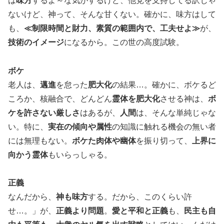
は
味方
するよ～な気がするけど、他党を支持してる訳じゃ
ないけど、神って、そんな甘くない。確かに、味方はして
も、
≪制限時間と財力、素質の範囲内で、工夫せよ≫
が、
技術のイメージ
になるから。この世の高度試験。
ボケ
老人は、
邁進
を怠った
肥大化
の結果…。確かに、ボケるど
ころか、核融合で、どんどん
霊体を肥大化
させる神は、
ボ
ケを許さない厳しさ
はあるが、
人間
は、そんな単純じゃな
い。特に、
実在の傾向や属性
の知識に触れる機会の無い者
には無理もない。
ボケた肉体や幽体
を振り切って、
上界に
向かう霊体
もいらっしゃる。
正義
なんだから、
神も味方
する。だから、このくらい許
せ…。」が、
正義より問題
。
愛と平和と正義
も、
民主も自