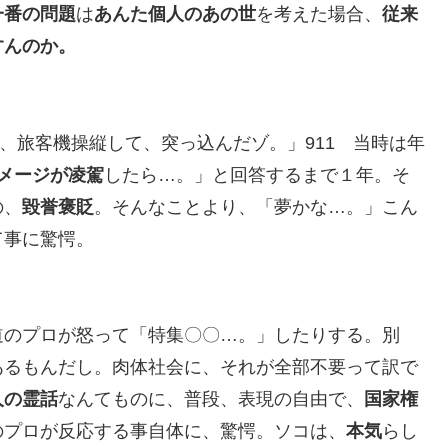
一番の問題
は
あんた個人のあの世
を考えた場合、
従来
すんのか。
、旅客機操縦して、突っ込んだゾ。」911 当時は年
メージが凌駕
したら…。」と回答するまで１年。そ
の、
毀誉褒貶
。そんなことより、「夢かな…。」こん
て事に驚愕。
道のプロが怒って「特集〇〇…。」したりする。別
あるもんだし。肉体社会に、それが全部不要って訳で
人の霊話
なんてものに、普段、表現の自由で、
国家権
のプロが反応する事自体に、驚愕。ソコは、
本気
らし