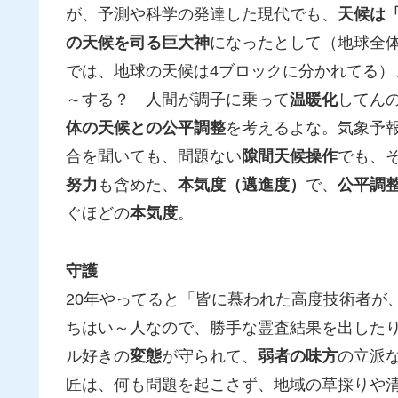
が、予測や科学の発達した現代でも、
天候は
の天候を司る巨大神
になったとして（地球全
では、地球の天候は4ブロックに分かれてる）
～する？ 人間が調子に乗って
温暖化
してん
体の天候との公平調整
を考えるよな。気象予
合を聞いても、問題ない
隙間天候操作
でも、
努力
も含めた、
本気度（邁進度）
で、
公平調
ぐほどの
本気度
。
守護
20年やってると「皆に慕われた高度技術者が
ちはい～人なので、勝手な霊査結果を出した
ル好きの
変態
が守られて、
弱者の味方
の立派
匠は、何も問題を起こさず、地域の草採りや