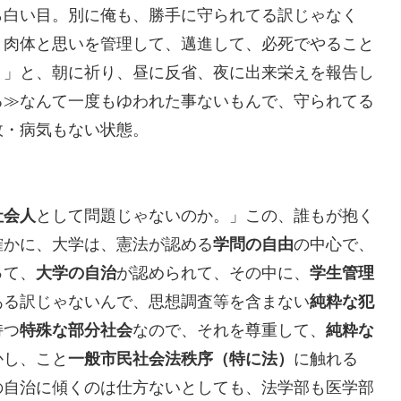
ら白い目。別に俺も、勝手に守られてる訳じゃなく
と肉体と思いを管理して、邁進して、必死でやること
。」と、朝に祈り、昼に反省、夜に出来栄えを報告し
る≫なんて一度もゆわれた事ないもんで、守られてる
故・病気もない状態。
社会人
として問題じゃないのか。」この、誰もが抱く
確かに、大学は、憲法が認める
学問の自由
の中心で、
って、
大学の自治
が認められて、その中に、
学生管理
ある訳じゃないんで、思想調査等を含まない
純粋な犯
持つ
特殊な部分社会
なので、それを尊重して、
純粋な
かし、こと
一般市民社会法秩序（特に法）
に触れる
の自治に傾くのは仕方ないとしても、法学部も医学部