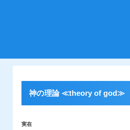
神の理論 ≪theory of god≫
実在