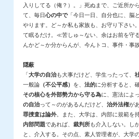
入りしてる（俺？）。」死ぬまで、ご近所か
て、毎日
心の中で
「今日一日、自分也に、脳
やります。ど～か私も家族も、お守り下さい
て眠るだけ。≪苦しゅ～ない、余はお前を守
んかど～か分からんが、今んトコ、事件・事
隠蔽
「
大学の自治
も大事だけど、学生ったって、
一般論
（不公平感）
を、
法的
に分析すると、
その核心を外部勢力から守る為
に、憲法によ
の自治
って～のがあるんだけど、
治外法権
が
罪捜査は論外
。また、大学は、内部に規範を
内部問題
であれば、
裁判所
も介入しない。し
と、介入する。その点、素人管理者が、大学