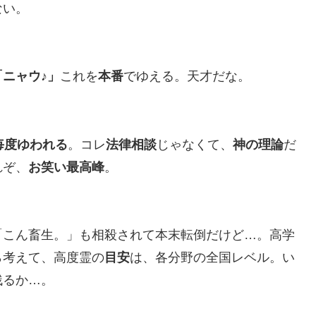
ない。
「ニャウ♪」
これを
本番
でゆえる。天才だな。
毎度ゆわれる
。コレ
法律相談
じゃなくて、
神の理論
だ
れぞ、
お笑い最高峰
。
「こん畜生。」も相殺されて本末転倒だけど…。高学
ら考えて、高度霊の
目安
は、各分野の全国レベル。い
残るか…。