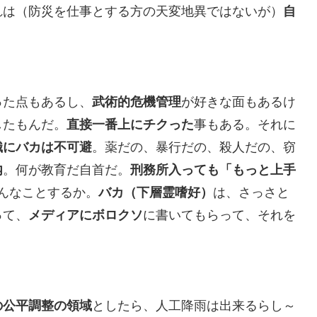
れは（防災を仕事とする方の天変地異ではないが）
自
った点もあるし、
武術的危機管理
が好きな面もあるけ
したもんだ。
直接一番上にチクった
事もある。それに
織にバカは不可避
。薬だの、暴行だの、殺人だの、窃
内
。何が教育だ自首だ。
刑務所入っても「もっと上手
んなことするか。
バカ（下層霊嗜好）
は、さっさと
って、
メディアにボロクソ
に書いてもらって、それを
の公平調整の領域
としたら、人工降雨は出来るらし～