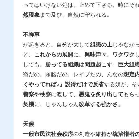
ってはいけない処は、止めて下さる。時にそ
然現象
まで及び、自然に守られる。
不祥事
が起きると、自分が大して
組織の上
じゃなか
ど、
これからの展開
に、
興味津々
、
ワクワク
しても、
勝ってる組織は問題起こす
。
巨大組
盗だの、賄賂だの、レイプだの、んなの
想定
くやってれば♪」
説得だけで反省
する奴が、そ
警察や検察
に渡して、
悪鬼を炙り出して
もら
契機
に、じゃんじゃん
改革する強かさ
。
天候
一般市民法社会秩序
の創造や維持が
統治権者