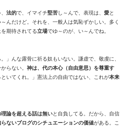
ゃ、
法的
で、イマイチ
堅苦
し～んで、表現は、
愛
と
い～んだけど。それを、一般人は気恥ずかしい。多く
上を期待されてる
立場
でゆ～のが、い～んでね。
る。」んな露骨に祈る奴もいない。謙虚で、敬虔に、
分からない。
神は、代の本心（自由意思）を尊重す
っといてくれ。」憲法上の自由ではない、これが
本来
の理論を超える話は無い
と自負してる。だから、自信
知らないブログのシチュエーションの価値
がある。こ