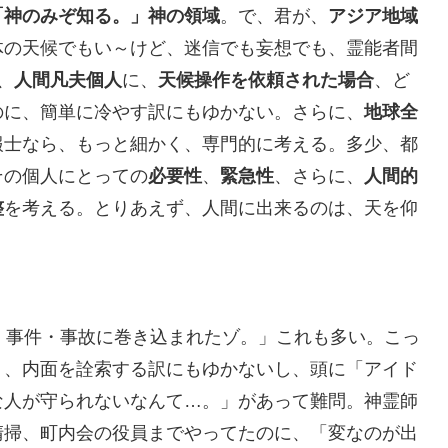
「神のみぞ知る。」神の領域
。で、君が、
アジア地域
体の天候でもい～けど、迷信でも妄想でも、霊能者間
、
人間凡夫個人
に、
天候操作を依頼された場合
、ど
のに、簡単に冷やす訳にもゆかない。さらに、
地球全
報士なら、もっと細かく、専門的に考える。多少、都
その個人にとっての
必要性
、
緊急性
、さらに、
人間的
整
を考える。とりあえず、人間に出来るのは、天を仰
、事件・事故に巻き込まれたゾ。」これも多い。こっ
り、内面を詮索する訳にもゆかないし、頭に「アイド
な人が守られないなんて…。」があって難問。神霊師
清掃、町内会の役員までやってたのに、「変なのが出