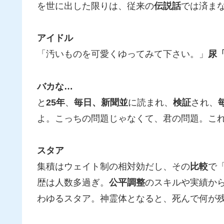
を世に出した限りは、従来の
伝説話
では済ま
アイドル
「汚いものを可愛くゆってみて下さい。」
尿
バカな…
と
25年
、
毎日、新聞並
に読まれ、
検証
され、
よ。こっちの問題じゃなくて、君の問題。こ
スタア
集積はウェイト制の相対効だし、その
比較
で
歴は人数多過ぎ。
公平調整
のスキルや実績か
わゆるスタア。神霊体となると、死んで何が