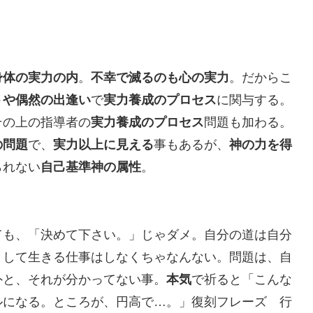
身体の実力の内
。
不幸で滅るのも心の実力
。だからこ
トや偶然の出逢い
で
実力養成のプロセス
に関与する。
その上の指導者の
実力養成のプロセス
問題も加わる。
の問題
で、
実力以上に見える
事もあるが、
神の力を得
られない
自己基準神の属性
。
ても、「決めて下さい。」じゃダメ。自分の道は自分
として生きる仕事はしなくちゃなんない。問題は、自
外と、それが分かってない事。
本気
で祈ると「こんな
ルになる。ところが、円高で…。」復刻フレーズ 行