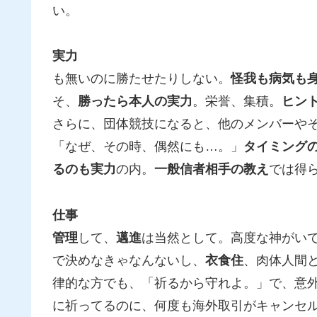
い。
実力
も無いのに勝たせたりしない。
怪我も病気も
そ、
勝ったら本人の実力
。栄誉、集積。
ヒン
さらに、団体競技になると、他のメンバーや
「なぜ、その時、偶然にも…。」
タイミング
るのも実力
の内。
一般信者相手の教え
では得
仕事
管理
して、
邁進
は当然として。高度な神がい
で決めなきゃなんないし、
衣食住
、肉体人間
律的な方でも、「祈るから守れよ。」で、意
に祈ってるのに、何度も海外取引がキャンセ