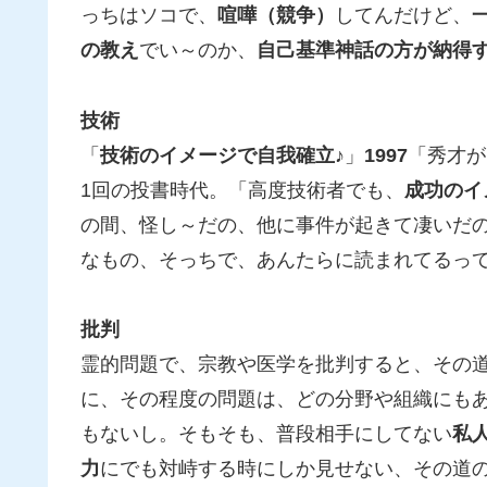
っちはソコで、
喧嘩（競争）
してんだけど、
の教え
でい～のか、
自己基準神話の方が納得
技術
「
技術のイメージで自我確立♪
」
1997
「秀才が
1回の投書時代。「高度技術者でも、
成功のイ
の間、怪し～だの、他に事件が起きて凄いだ
なもの、そっちで、あんたらに読まれてるっ
批判
霊的問題で、宗教や医学を批判すると、その
に、その程度の問題は、どの分野や組織にも
もないし。そもそも、普段相手にしてない
私
力
にでも対峙する時にしか見せない、その道