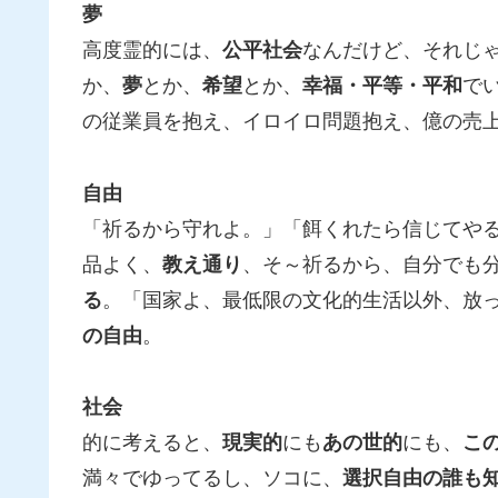
夢
高度霊的には、
公平社会
なんだけど、それじ
か、
夢
とか、
希望
とか、
幸福・平等・平和
で
の従業員を抱え、イロイロ問題抱え、億の売
自由
「祈るから守れよ。」「餌くれたら信じてや
品よく、
教え通り
、そ～祈るから、自分でも
る
。「国家よ、最低限の文化的生活以外、放
の自由
。
社会
的に考えると、
現実的
にも
あの世的
にも、
こ
満々でゆってるし、ソコに、
選択自由の誰も