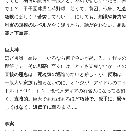
くても、
弱者の読者
や一般人と、
本気
で話しないだろ、何
でよ？ 甲子園球児と草野球。若くて、貧困、戦争、
社会
経験
に乏しく「
苦労
してない。」にしても、
知識や努力や
利害の規模のレベル
が全く違うから、話が合わない。
高度
霊と下層霊
。
巨大神
ほど複雑・高度。「いるなら何で争いが起こる。」程度の
理解じゃ、
その思惑
に至るには、とても覚束ないが、その
直接の恩恵
は、
死ぬ気の邁進
でないと難し～が、
反動
は、
一般人や家族も知らないのに、オヤジが、アイドルのアイ
ドル（＾O＾；）？ 現代メディアの有名人になってる如
く、
直接的
。巨大であればあるほど
巧妙で、派手に、騒々
しくはなく、遺伝子に至るまで…。
事実