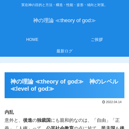
実在神の目的と方法・構造・性能・姿形・傾向と対策。
神の理論 ≪theory of god≫
HOME
ご挨拶
最新ログ
神の理論 ≪theory of god≫ 神のレベル
≪level of god≫
2022.04.14
内乱
意外と、
後進
の
独裁国
にも親和的なのは、「自由」「正
義」「人権」って、
公平社会教育
の点に於て、
民主国
も
後