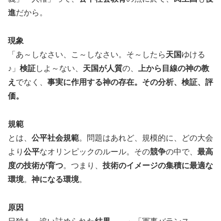
進
だから。
現象
「あ～しなさい、こ～しなさい。そ～したら
天国
ゆける
♪」
検証
しよ～ない、
天国が人質
の、
上から目線の神の教
え
でなく、
事実に作用する神の存在。その分析、検証、評
価。
規範
とは、
公平社会規範
。問題はあれど、規模的に、どの大会
より
公平
なオリンピックのルール。その
競争
の中で、
最高
度の技術が育つ
。つまり、
技術のイメージの集積に最適な
環境
。
神になる環境
。
原因