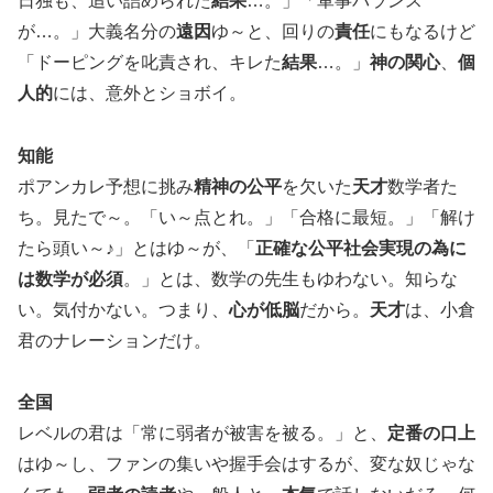
日独も、追い詰められた
結果
…。」「軍事バランス
が…。」大義名分の
遠因
ゆ～と、回りの
責任
にもなるけど
「ドーピングを叱責され、キレた
結果
…。」
神の関心
、
個
人的
には、意外とショボイ。
知能
ポアンカレ予想に挑み
精神の公平
を欠いた
天才
数学者た
ち。見たで～。「い～点とれ。」「合格に最短。」「解け
たら頭い～♪」とはゆ～が、「
正確な公平社会実現の為に
は数学が必須
。」とは、数学の先生もゆわない。知らな
い。気付かない。つまり、
心が低脳
だから。
天才
は、小倉
君のナレーションだけ。
全国
レベルの君は「常に弱者が被害を被る。」と、
定番の口上
はゆ～し、ファンの集いや握手会はするが、変な奴じゃな