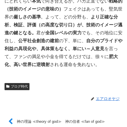
にどれくらい
本気
で向き合えるか。バカ正直でない
戦略的
（技術のイメージの意味の）
フェイクはあっても、堅気世
界の
厳しさの基準
。よって、どの分野も、
より正確な分
析、検証、評価（の高度な切り口）が、技術のイメージ邁
進の鍵となる。
君が
全国レベルの実力
でも、その地位に安
住し、
公平社会創造の建前
の下、単に、
自分のプライドや
利益の具現化や、具体策もなく、単にい～人意見
を言っ
て、ファンの満足や小金を得てるだけでは、徐々に
肥大
化、高い世界に逆噴射
される運命を免れない。
ブログ時代
エアロオヤジ
神の理論 ≪theory of god≫ 神の信者 ≪fan of god≫